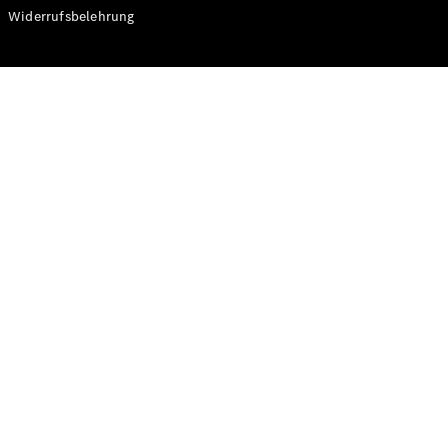
Modelle
Widerrufsbelehrung
CLA
Shooting
Elektrisch
Brake
CLA
Shooting
Brake
C-Klasse T-
Modell
C-Klasse T-
Modell All-
Terrain
E-Klasse T-
Modell
E-Klasse T-
Modell All-
Terrain
Konfigurator
Online
Store