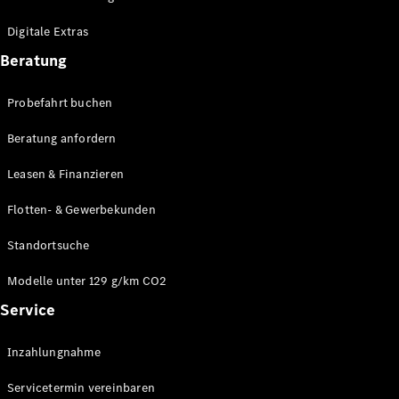
Plug-in-Hybrid Modelle
Digitale Extras
Limousinen
Beratung
Probefahrt buchen
Beratung anfordern
Leasen & Finanzieren
Alle
Limousinen
Flotten- & Gewerbekunden
CLA
Elektrisch
CLA
Standortsuche
C-Klasse
Limousine
Modelle unter 129 g/km CO2
C-Klasse
Service
Elektrisch
Limousine
EQE
Elektrisch
Inzahlungnahme
Limousine
EQS
Elektrisch
Servicetermin vereinbaren
Limousine