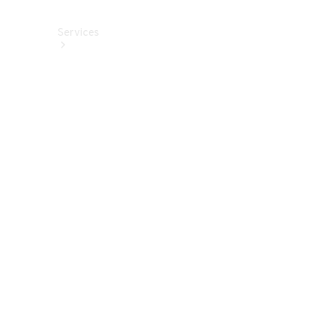
Services
Alle
Services
Service
buchen
Aktionen
Frühjahrscheck