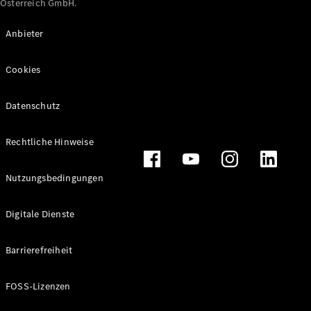
Österreich GmbH.
Maybach
Neu
GLS
Anbieter
G-
Elektrisch
Klasse
Cookies
G-Klasse
Datenschutz
Konfigurator
Online
Store
Rechtliche Hinweise
T-Modelle / Kombis
Nutzungsbedingungen
Digitale Dienste
Barrierefreiheit
FOSS-Lizenzen
Alle T-