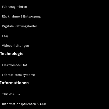
E-Klasse
Fahrzeug mieten
Limousine
S-Klasse
Rücknahme & Entsorgung
S-Klasse
Limousine
Digitale Rettungshelfer
lang
Mercedes-
FAQ
Maybach S-
Klasse
Videoanleitungen
Technologie
Konfigurator
Online
Elektromobilität
Store
SUV & Geländewagen
Fahrassistenzsysteme
Informationen
THG-Prämie
Informationspflichten & AGB