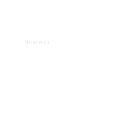
Markenwelt
Über
Mercedes-
Benz