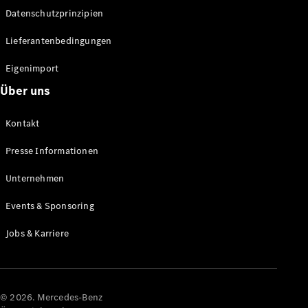
Datenschutzprinzipien
Alle SUVs
EQA
Elektrisch
Lieferantenbedingungen
EQE
Elektrisch
SUV
Eigenimport
EQS
Elektrisch
Über uns
SUV
Mercedes-
Maybach
Elektrisch
Kontakt
EQS SUV
GLA
Presse Informationen
GLA
Neu
GLA
Unternehmen
Neu
Elektrisch
GLB
Elektrisch
Events & Sponsoring
GLB
GLC
Elektrisch
Jobs & Karriere
GLC
GLC Coupé
GLE
GLE Coupé
GLS
© 2026. Mercedes-Benz
Mercedes-