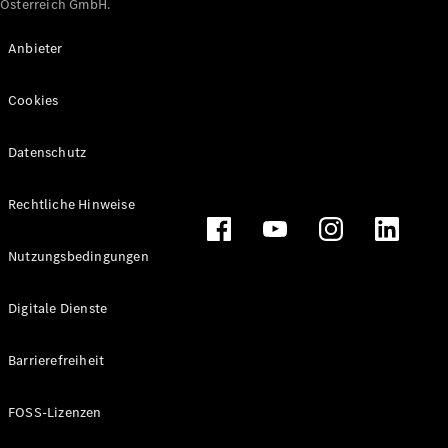
Österreich GmbH.
Maybach
Neu
GLS
Anbieter
G-
Elektrisch
Klasse
Cookies
G-Klasse
Datenschutz
Konfigurator
Online
Store
Rechtliche Hinweise
T-Modelle / Kombis
Nutzungsbedingungen
Digitale Dienste
Barrierefreiheit
FOSS-Lizenzen
Alle T-