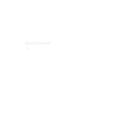
Markenwelt
Über
Mercedes-
Benz