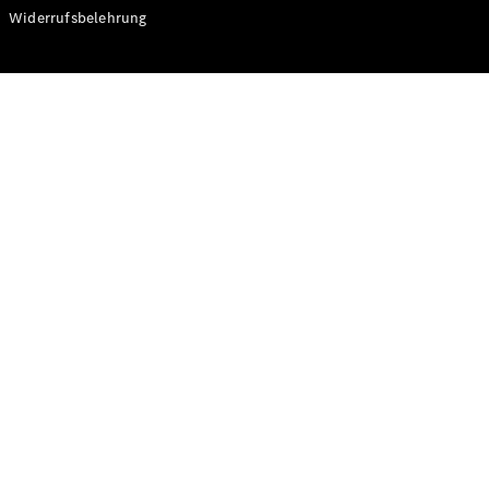
Modelle
Widerrufsbelehrung
CLA
Shooting
Elektrisch
Brake
CLA
Shooting
Brake
C-Klasse T-
Modell
C-Klasse T-
Modell All-
Terrain
E-Klasse T-
Modell
E-Klasse T-
Modell All-
Terrain
Konfigurator
Online
Store