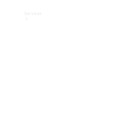
Services
Alle
Services
Service
buchen
Aktionen
Frühjahrscheck