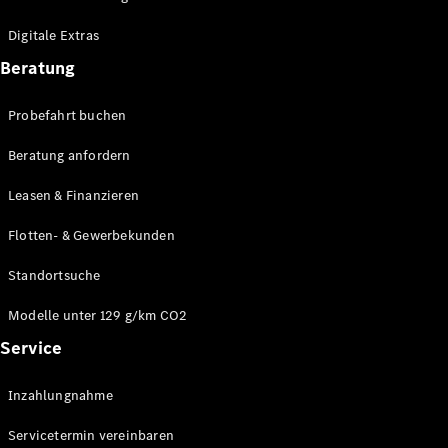
Plug-in-Hybrid Modelle
Digitale Extras
Limousinen
Beratung
Probefahrt buchen
Beratung anfordern
Leasen & Finanzieren
Alle
Limousinen
Flotten- & Gewerbekunden
CLA
Elektrisch
CLA
Standortsuche
C-Klasse
Limousine
Modelle unter 129 g/km CO2
C-Klasse
Service
Elektrisch
Limousine
EQE
Elektrisch
Inzahlungnahme
Limousine
EQS
Elektrisch
Servicetermin vereinbaren
Limousine