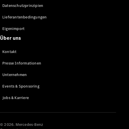
Datenschutzprinzipien
Alle SUVs
EQA
Elektrisch
Lieferantenbedingungen
EQE
Elektrisch
SUV
Eigenimport
EQS
Elektrisch
Über uns
SUV
Mercedes-
Maybach
Elektrisch
Kontakt
EQS SUV
GLA
Presse Informationen
GLA
Neu
GLA
Unternehmen
Neu
Elektrisch
GLB
Elektrisch
Events & Sponsoring
GLB
GLC
Elektrisch
Jobs & Karriere
GLC
GLC Coupé
GLE
GLE Coupé
GLS
© 2026. Mercedes-Benz
Mercedes-