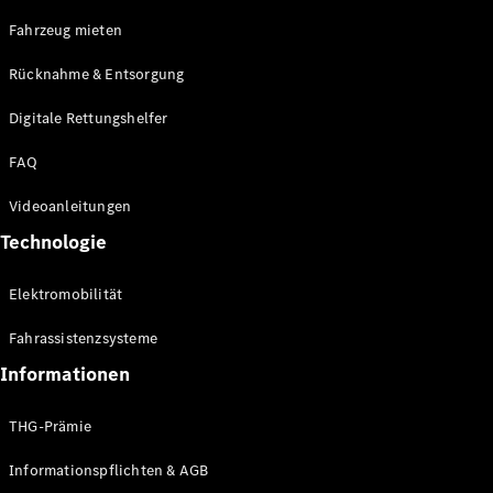
E-Klasse
Fahrzeug mieten
Limousine
S-Klasse
Rücknahme & Entsorgung
S-Klasse
Limousine
Digitale Rettungshelfer
lang
Mercedes-
FAQ
Maybach S-
Klasse
Videoanleitungen
Technologie
Konfigurator
Online
Elektromobilität
Store
SUV & Geländewagen
Fahrassistenzsysteme
Informationen
THG-Prämie
Informationspflichten & AGB