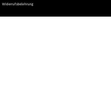
Modelle
Widerrufsbelehrung
CLA
Shooting
Elektrisch
Brake
CLA
Shooting
Brake
C-Klasse T-
Modell
C-Klasse T-
Modell All-
Terrain
E-Klasse T-
Modell
E-Klasse T-
Modell All-
Terrain
Konfigurator
Online
Store