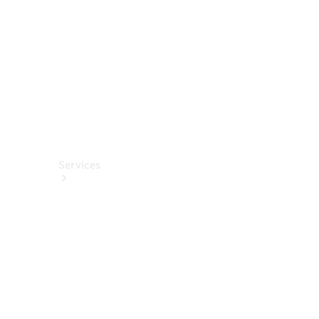
Fahrhilfen
ab Werk
Services
Alle
Services
Service