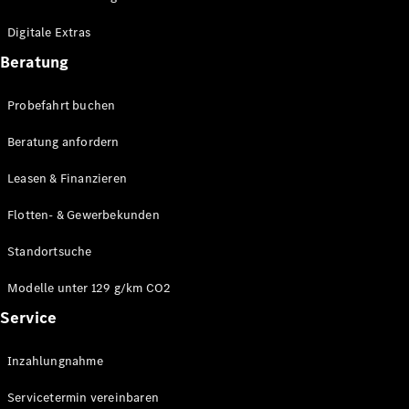
Plug-in-Hybrid Modelle
Digitale Extras
Limousinen
Beratung
Probefahrt buchen
Beratung anfordern
Leasen & Finanzieren
Alle
Limousinen
Flotten- & Gewerbekunden
CLA
Elektrisch
CLA
Standortsuche
C-Klasse
Limousine
Modelle unter 129 g/km CO2
C-Klasse
Service
Elektrisch
Limousine
EQE
Elektrisch
Inzahlungnahme
Limousine
EQS
Elektrisch
Servicetermin vereinbaren
Limousine