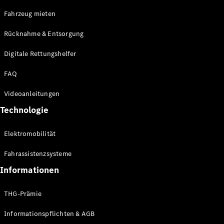
E-Klasse
Fahrzeug mieten
Limousine
S-Klasse
Rücknahme & Entsorgung
S-Klasse
Limousine
Digitale Rettungshelfer
lang
Mercedes-
FAQ
Maybach S-
Klasse
Videoanleitungen
Technologie
Konfigurator
Online
Elektromobilität
Store
SUV & Geländewagen
Fahrassistenzsysteme
Informationen
THG-Prämie
Informationspflichten & AGB