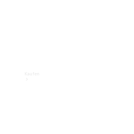
Kaufen
Neuwagen
finden