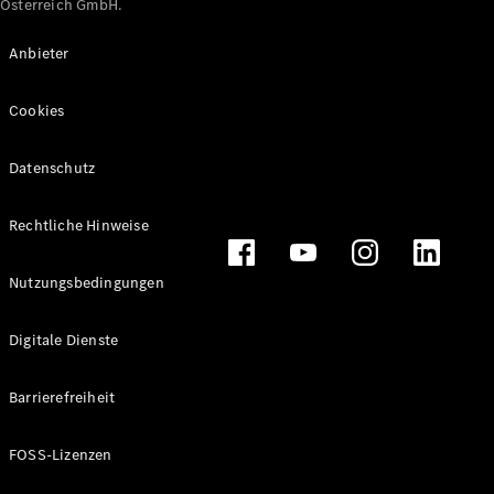
Österreich GmbH.
Maybach
Neu
GLS
Anbieter
G-
Elektrisch
Klasse
Cookies
G-Klasse
Datenschutz
Konfigurator
Online
Store
Rechtliche Hinweise
T-Modelle / Kombis
Nutzungsbedingungen
Digitale Dienste
Barrierefreiheit
FOSS-Lizenzen
Alle T-