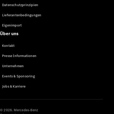
Datenschutzprinzipien
Alle SUVs
EQA
Elektrisch
Lieferantenbedingungen
EQE
Elektrisch
SUV
Eigenimport
EQS
Elektrisch
Über uns
SUV
Mercedes-
Maybach
Elektrisch
Kontakt
EQS SUV
GLA
Presse Informationen
GLA
Neu
GLA
Unternehmen
Neu
Elektrisch
GLB
Elektrisch
Events & Sponsoring
GLB
GLC
Elektrisch
Jobs & Karriere
GLC
GLC Coupé
GLE
GLE Coupé
GLS
© 2026. Mercedes-Benz
Mercedes-