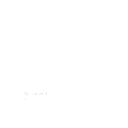
Benz Apps
Betriebsanleitungen
Support &
Kontakt
Rückrufe
Markenwelt