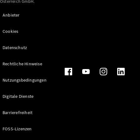
Österreich GmbH.
Maybach
Neu
GLS
Anbieter
G-
Elektrisch
Klasse
Cookies
G-Klasse
Datenschutz
Konfigurator
Online
Store
Rechtliche Hinweise
T-Modelle / Kombis
Nutzungsbedingungen
Digitale Dienste
Barrierefreiheit
FOSS-Lizenzen
Alle T-