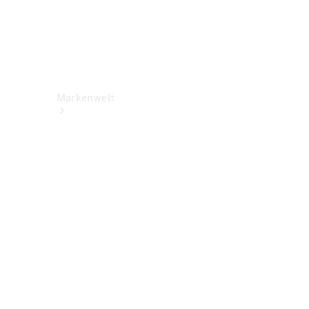
Markenwelt
Über
Mercedes-
Benz