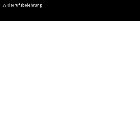
Modelle
Widerrufsbelehrung
CLA
Shooting
Elektrisch
Brake
CLA
Shooting
Brake
C-Klasse T-
Modell
C-Klasse T-
Modell All-
Terrain
E-Klasse T-
Modell
E-Klasse T-
Modell All-
Terrain
Konfigurator
Online
Store