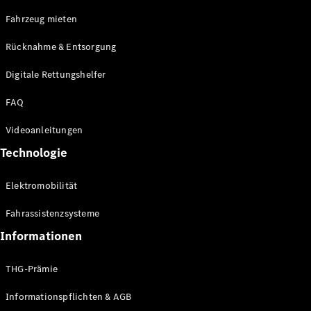
E-Klasse
Fahrzeug mieten
Limousine
S-Klasse
Rücknahme & Entsorgung
S-Klasse
Limousine
Digitale Rettungshelfer
lang
Mercedes-
FAQ
Maybach S-
Klasse
Videoanleitungen
Technologie
Konfigurator
Online
Elektromobilität
Store
SUV & Geländewagen
Fahrassistenzsysteme
Informationen
THG-Prämie
Informationspflichten & AGB