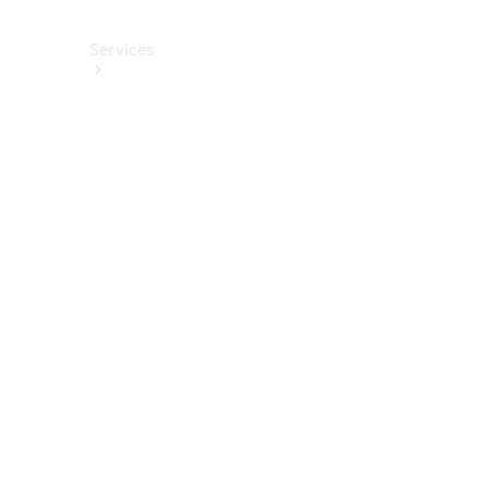
Services
Alle
Services
Service
buchen
Aktionen
Frühjahrscheck