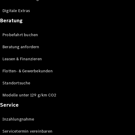
Plug-in-Hybrid Modelle
Digitale Extras
Limousinen
Beratung
Probefahrt buchen
Beratung anfordern
Leasen & Finanzieren
Alle
Limousinen
Flotten- & Gewerbekunden
CLA
Elektrisch
CLA
Standortsuche
C-Klasse
Limousine
Modelle unter 129 g/km CO2
C-Klasse
Service
Elektrisch
Limousine
EQE
Elektrisch
Inzahlungnahme
Limousine
EQS
Elektrisch
Servicetermin vereinbaren
Limousine