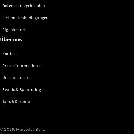
Datenschutzprinzipien
Alle SUVs
EQA
Elektrisch
Lieferantenbedingungen
EQE
Elektrisch
SUV
Eigenimport
EQS
Elektrisch
Über uns
SUV
Mercedes-
Maybach
Elektrisch
Kontakt
EQS SUV
GLA
Presse Informationen
GLA
Neu
GLA
Unternehmen
Neu
Elektrisch
GLB
Elektrisch
Events & Sponsoring
GLB
GLC
Elektrisch
Jobs & Karriere
GLC
GLC Coupé
GLE
GLE Coupé
GLS
© 2026. Mercedes-Benz
Mercedes-