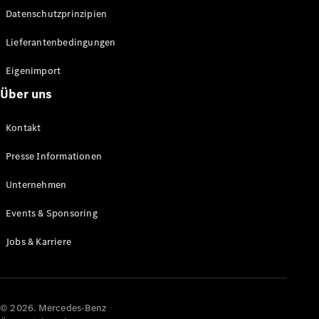
Datenschutzprinzipien
Alle SUVs
EQA
Elektrisch
Lieferantenbedingungen
EQE
Elektrisch
SUV
Eigenimport
EQS
Elektrisch
Über uns
SUV
Mercedes-
Maybach
Elektrisch
Kontakt
EQS SUV
GLA
Presse Informationen
GLA
Neu
GLA
Unternehmen
Neu
Elektrisch
GLB
Elektrisch
Events & Sponsoring
GLB
GLC
Elektrisch
Jobs & Karriere
GLC
GLC Coupé
GLE
GLE Coupé
GLS
© 2026. Mercedes-Benz
Mercedes-