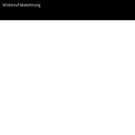
Modelle
Widerrufsbelehrung
CLA
Shooting
Elektrisch
Brake
CLA
Shooting
Brake
C-Klasse T-
Modell
C-Klasse T-
Modell All-
Terrain
E-Klasse T-
Modell
E-Klasse T-
Modell All-
Terrain
Konfigurator
Online
Store