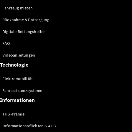
E-Klasse
Fahrzeug mieten
Limousine
S-Klasse
Rücknahme & Entsorgung
S-Klasse
Limousine
Digitale Rettungshelfer
lang
Mercedes-
FAQ
Maybach S-
Klasse
Videoanleitungen
Technologie
Konfigurator
Online
Elektromobilität
Store
SUV & Geländewagen
Fahrassistenzsysteme
Informationen
THG-Prämie
Informationspflichten & AGB