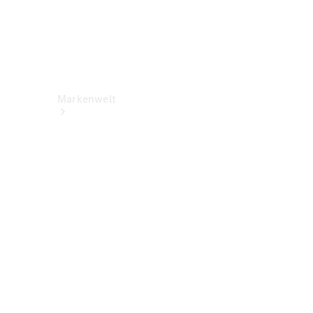
Markenwelt
Über
Mercedes-
Benz