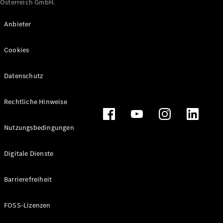
Österreich GmbH.
Maybach
Neu
GLS
Anbieter
G-
Elektrisch
Klasse
Cookies
G-Klasse
Datenschutz
Konfigurator
Online
Store
Rechtliche Hinweise
T-Modelle / Kombis
Nutzungsbedingungen
Digitale Dienste
Barrierefreiheit
FOSS-Lizenzen
Alle T-