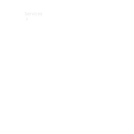
Services
Alle
Services
Service
buchen
Aktionen
Frühjahrscheck