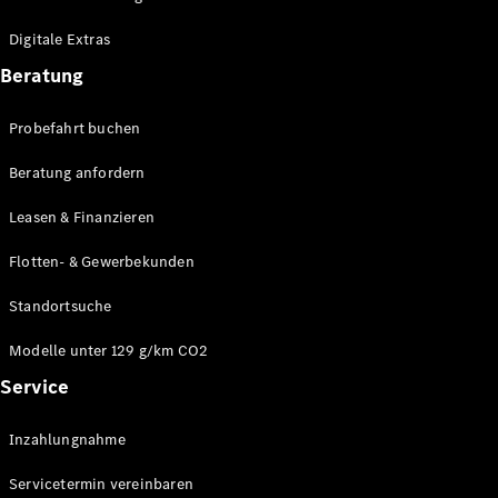
Plug-in-Hybrid Modelle
Digitale Extras
Limousinen
Beratung
Probefahrt buchen
Beratung anfordern
Leasen & Finanzieren
Alle
Limousinen
Flotten- & Gewerbekunden
CLA
Elektrisch
CLA
Standortsuche
C-Klasse
Limousine
Modelle unter 129 g/km CO2
C-Klasse
Service
Elektrisch
Limousine
EQE
Elektrisch
Inzahlungnahme
Limousine
EQS
Elektrisch
Servicetermin vereinbaren
Limousine