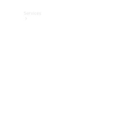
Services
Alle
Services
Service
buchen
Aktionen
Frühjahrscheck