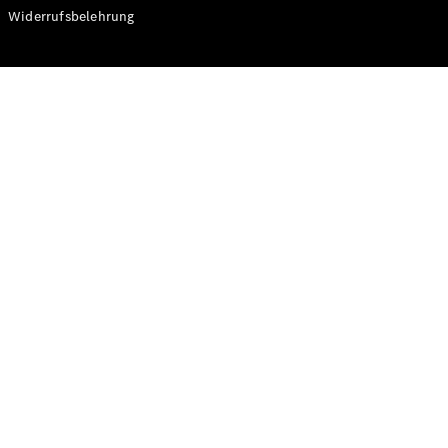
Modelle
Widerrufsbelehrung
CLA
Shooting
Elektrisch
Brake
CLA
Shooting
Brake
C-Klasse T-
Modell
C-Klasse T-
Modell All-
Terrain
E-Klasse T-
Modell
E-Klasse T-
Modell All-
Terrain
Konfigurator
Online
Store