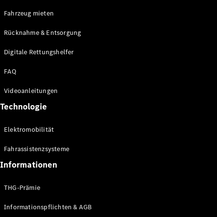
E-Klasse
Fahrzeug mieten
Limousine
S-Klasse
Rücknahme & Entsorgung
S-Klasse
Limousine
Digitale Rettungshelfer
lang
Mercedes-
FAQ
Maybach S-
Klasse
Videoanleitungen
Technologie
Konfigurator
Online
Elektromobilität
Store
SUV & Geländewagen
Fahrassistenzsysteme
Informationen
THG-Prämie
Informationspflichten & AGB