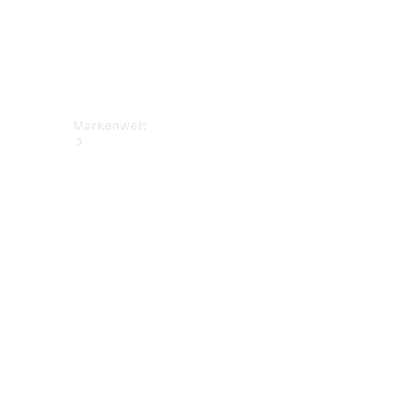
Markenwelt
Über
Mercedes-
Benz