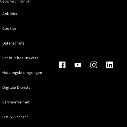
Österreich GmbH.
Maybach
Neu
GLS
Anbieter
G-
Elektrisch
Klasse
Cookies
G-Klasse
Datenschutz
Konfigurator
Online
Store
Rechtliche Hinweise
T-Modelle / Kombis
Nutzungsbedingungen
Digitale Dienste
Barrierefreiheit
FOSS-Lizenzen
Alle T-