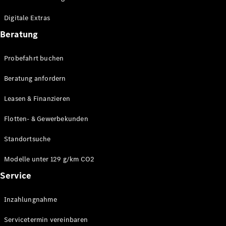
Plug-in-Hybrid Modelle
Digitale Extras
Limousinen
Beratung
Probefahrt buchen
Beratung anfordern
Leasen & Finanzieren
Alle
Limousinen
Flotten- & Gewerbekunden
CLA
Elektrisch
CLA
Standortsuche
C-Klasse
Limousine
Modelle unter 129 g/km CO2
C-Klasse
Service
Elektrisch
Limousine
EQE
Elektrisch
Inzahlungnahme
Limousine
EQS
Elektrisch
Servicetermin vereinbaren
Limousine