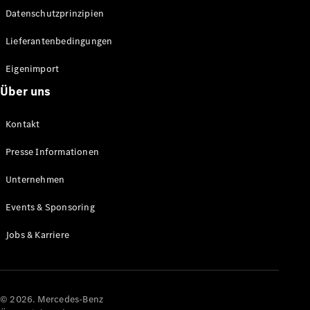
Datenschutzprinzipien
Alle SUVs
EQA
Elektrisch
Lieferantenbedingungen
EQE
Elektrisch
SUV
Eigenimport
EQS
Elektrisch
Über uns
SUV
Mercedes-
Maybach
Elektrisch
Kontakt
EQS SUV
GLA
Presse Informationen
GLA
Neu
GLA
Unternehmen
Neu
Elektrisch
GLB
Elektrisch
Events & Sponsoring
GLB
GLC
Elektrisch
Jobs & Karriere
GLC
GLC Coupé
GLE
GLE Coupé
GLS
© 2026. Mercedes-Benz
Mercedes-