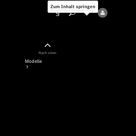
Zum Inhalt springen
Nach oben
Anbieter/Datenschutz
Modelle
Alle Modelle
Neue Modelle
Elektromodelle