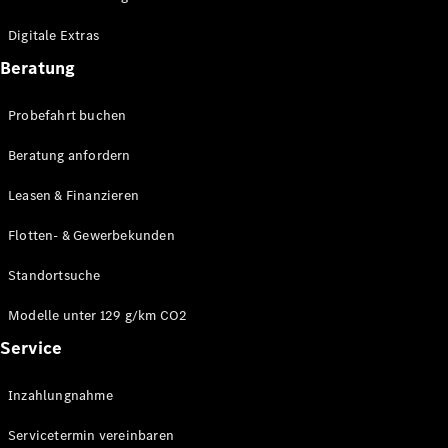
Plug-in-Hybrid Modelle
Digitale Extras
Limousinen
Beratung
Probefahrt buchen
Beratung anfordern
Leasen & Finanzieren
Alle
Limousinen
Flotten- & Gewerbekunden
CLA
Elektrisch
CLA
Standortsuche
C-Klasse
Limousine
Modelle unter 129 g/km CO2
C-Klasse
Service
Elektrisch
Limousine
EQE
Elektrisch
Inzahlungnahme
Limousine
EQS
Elektrisch
Servicetermin vereinbaren
Limousine