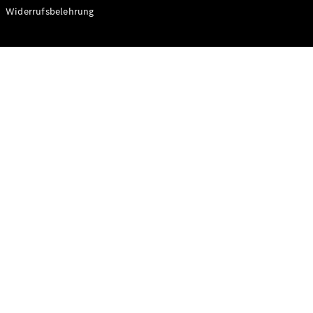
Modelle
Widerrufsbelehrung
CLA
Shooting
Elektrisch
Brake
CLA
Shooting
Brake
C-Klasse T-
Modell
C-Klasse T-
Modell All-
Terrain
E-Klasse T-
Modell
E-Klasse T-
Modell All-
Terrain
Konfigurator
Online
Store