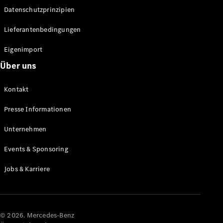
Datenschutzprinzipien
Alle SUVs
EQA
Elektrisch
Lieferantenbedingungen
EQE
Elektrisch
SUV
Eigenimport
EQS
Elektrisch
Über uns
SUV
Mercedes-
Maybach
Elektrisch
Kontakt
EQS SUV
GLA
Presse Informationen
GLA
Neu
GLA
Unternehmen
Neu
Elektrisch
GLB
Elektrisch
Events & Sponsoring
GLB
GLC
Elektrisch
Jobs & Karriere
GLC
GLC Coupé
GLE
GLE Coupé
GLS
© 2026. Mercedes-Benz
Mercedes-