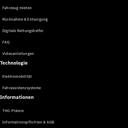
E-Klasse
Fahrzeug mieten
Limousine
S-Klasse
Rücknahme & Entsorgung
S-Klasse
Limousine
Digitale Rettungshelfer
lang
Mercedes-
FAQ
Maybach S-
Klasse
Videoanleitungen
Technologie
Konfigurator
Online
Elektromobilität
Store
SUV & Geländewagen
Fahrassistenzsysteme
Informationen
THG-Prämie
Informationspflichten & AGB