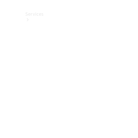
Services
Alle
Services
Service
buchen
Aktionen
Frühjahrscheck