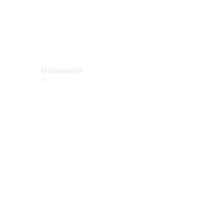
Markenwelt
Über
Mercedes-
Benz