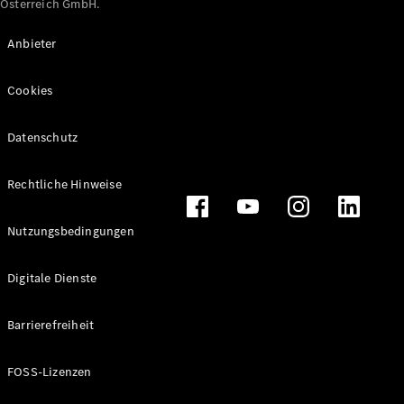
Österreich GmbH.
Maybach
Neu
GLS
Anbieter
G-
Elektrisch
Klasse
Cookies
G-Klasse
Datenschutz
Konfigurator
Online
Store
Rechtliche Hinweise
T-Modelle / Kombis
Nutzungsbedingungen
Digitale Dienste
Barrierefreiheit
FOSS-Lizenzen
Alle T-