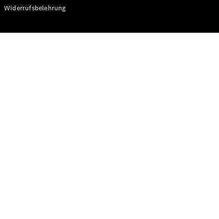
Modelle
Widerrufsbelehrung
CLA
Shooting
Elektrisch
Brake
CLA
Shooting
Brake
C-Klasse T-
Modell
C-Klasse T-
Modell All-
Terrain
E-Klasse T-
Modell
E-Klasse T-
Modell All-
Terrain
Konfigurator
Online
Store