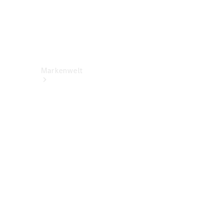
Markenwelt
Über
Mercedes-
Benz