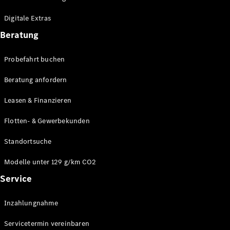
Plug-in-Hybrid Modelle
Digitale Extras
Limousinen
Beratung
Probefahrt buchen
Beratung anfordern
Leasen & Finanzieren
Alle
Limousinen
Flotten- & Gewerbekunden
CLA
Elektrisch
CLA
Standortsuche
C-Klasse
Limousine
Modelle unter 129 g/km CO2
C-Klasse
Service
Elektrisch
Limousine
EQE
Elektrisch
Inzahlungnahme
Limousine
EQS
Elektrisch
Servicetermin vereinbaren
Limousine