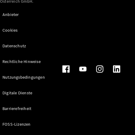
Österreich GmbH.
Maybach
Neu
GLS
Anbieter
G-
Elektrisch
Klasse
Cookies
G-Klasse
Datenschutz
Konfigurator
Online
Store
Rechtliche Hinweise
T-Modelle / Kombis
Nutzungsbedingungen
Digitale Dienste
Barrierefreiheit
FOSS-Lizenzen
Alle T-