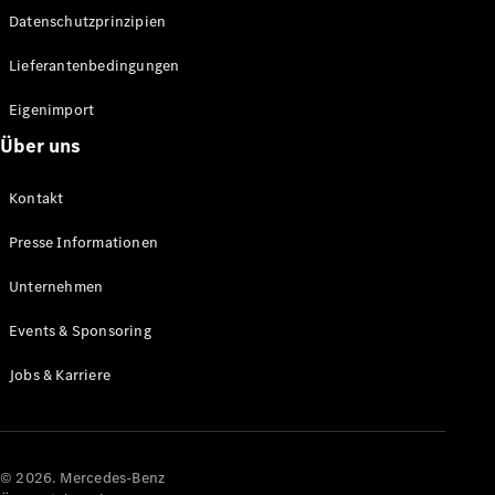
Datenschutzprinzipien
Alle SUVs
EQA
Elektrisch
Lieferantenbedingungen
EQE
Elektrisch
SUV
Eigenimport
EQS
Elektrisch
Über uns
SUV
Mercedes-
Maybach
Elektrisch
Kontakt
EQS SUV
GLA
Presse Informationen
GLA
Neu
GLA
Unternehmen
Neu
Elektrisch
GLB
Elektrisch
Events & Sponsoring
GLB
GLC
Elektrisch
Jobs & Karriere
GLC
GLC Coupé
GLE
GLE Coupé
GLS
© 2026. Mercedes-Benz
Mercedes-