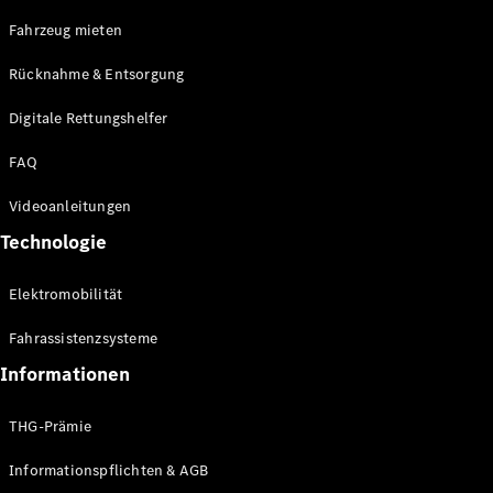
E-Klasse
Fahrzeug mieten
Limousine
S-Klasse
Rücknahme & Entsorgung
S-Klasse
Limousine
Digitale Rettungshelfer
lang
Mercedes-
FAQ
Maybach S-
Klasse
Videoanleitungen
Technologie
Konfigurator
Online
Elektromobilität
Store
SUV & Geländewagen
Fahrassistenzsysteme
Informationen
THG-Prämie
Informationspflichten & AGB