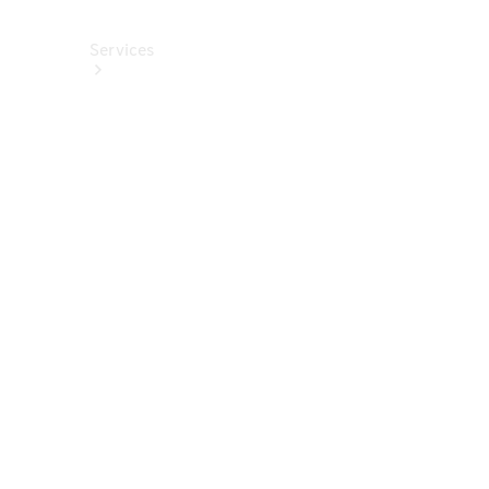
Services
Alle
Services
Service
buchen
Aktionen
Frühjahrscheck