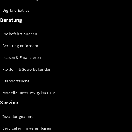
Plug-in-Hybrid Modelle
Digitale Extras
Limousinen
Beratung
Probefahrt buchen
Beratung anfordern
Leasen & Finanzieren
Alle
Limousinen
Flotten- & Gewerbekunden
CLA
Elektrisch
CLA
Standortsuche
C-Klasse
Limousine
Modelle unter 129 g/km CO2
C-Klasse
Service
Elektrisch
Limousine
EQE
Elektrisch
Inzahlungnahme
Limousine
EQS
Elektrisch
Servicetermin vereinbaren
Limousine