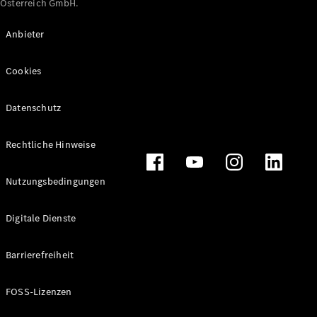
Österreich GmbH.
Maybach
Neu
GLS
Anbieter
G-
Elektrisch
Klasse
Cookies
G-Klasse
Datenschutz
Konfigurator
Online
Store
Rechtliche Hinweise
T-Modelle / Kombis
Nutzungsbedingungen
Digitale Dienste
Barrierefreiheit
FOSS-Lizenzen
Alle T-