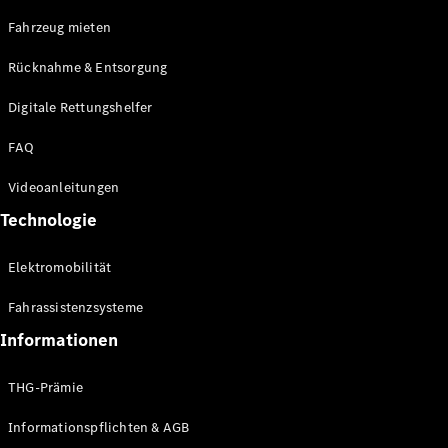
E-Klasse
Fahrzeug mieten
Limousine
S-Klasse
Rücknahme & Entsorgung
S-Klasse
Limousine
Digitale Rettungshelfer
lang
Mercedes-
FAQ
Maybach S-
Klasse
Videoanleitungen
Technologie
Konfigurator
Online
Elektromobilität
Store
SUV & Geländewagen
Fahrassistenzsysteme
Informationen
THG-Prämie
Informationspflichten & AGB