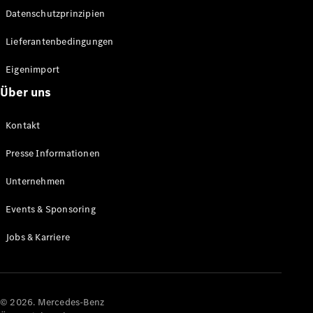
Datenschutzprinzipien
Alle SUVs
EQA
Elektrisch
Lieferantenbedingungen
EQE
Elektrisch
SUV
Eigenimport
EQS
Elektrisch
Über uns
SUV
Mercedes-
Maybach
Elektrisch
Kontakt
EQS SUV
GLA
Presse Informationen
GLA
Neu
GLA
Unternehmen
Neu
Elektrisch
GLB
Elektrisch
Events & Sponsoring
GLB
GLC
Elektrisch
Jobs & Karriere
GLC
GLC Coupé
GLE
GLE Coupé
GLS
© 2026. Mercedes-Benz
Mercedes-