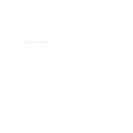
Markenwelt
Über
Mercedes-
Benz