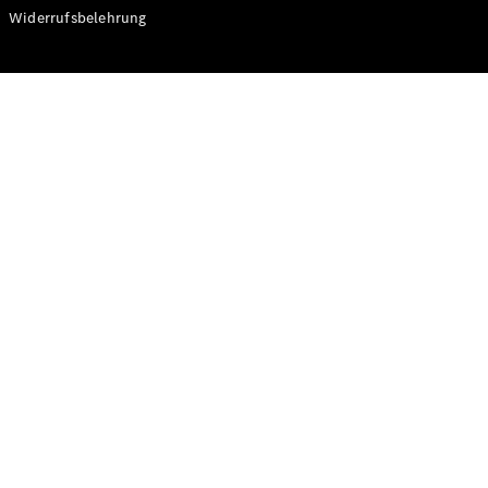
Modelle
Widerrufsbelehrung
CLA
Shooting
Elektrisch
Brake
CLA
Shooting
Brake
C-Klasse T-
Modell
C-Klasse T-
Modell All-
Terrain
E-Klasse T-
Modell
E-Klasse T-
Modell All-
Terrain
Konfigurator
Online
Store