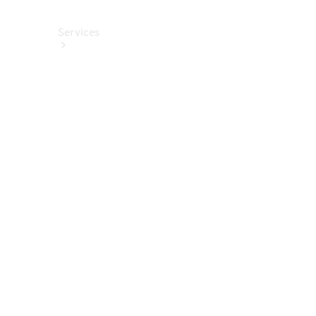
Services
Alle
Services
Service
buchen
Aktionen
Frühjahrscheck