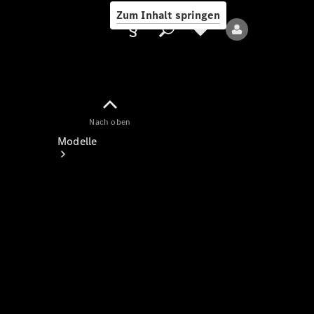
Zum Inhalt springen
Nach oben
Anbieter/Datenschutz
Modelle
Alle Modelle
Neue Modelle
Elektromodelle