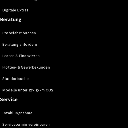
Plug-in-Hybrid Modelle
Digitale Extras
Limousinen
Beratung
Probefahrt buchen
Beratung anfordern
Leasen & Finanzieren
Alle
Limousinen
Flotten- & Gewerbekunden
CLA
Elektrisch
CLA
Standortsuche
C-Klasse
Limousine
Modelle unter 129 g/km CO2
C-Klasse
Service
Elektrisch
Limousine
EQE
Elektrisch
Inzahlungnahme
Limousine
EQS
Elektrisch
Servicetermin vereinbaren
Limousine