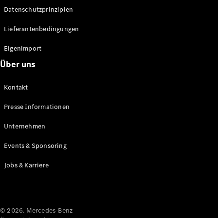
Datenschutzprinzipien
Alle SUVs
EQA
Elektrisch
Lieferantenbedingungen
EQE
Elektrisch
SUV
Eigenimport
EQS
Elektrisch
Über uns
SUV
Mercedes-
Maybach
Elektrisch
Kontakt
EQS SUV
GLA
Presse Informationen
GLA
Neu
GLA
Unternehmen
Neu
Elektrisch
GLB
Elektrisch
Events & Sponsoring
GLB
GLC
Elektrisch
Jobs & Karriere
GLC
GLC Coupé
GLE
GLE Coupé
GLS
© 2026. Mercedes-Benz
Mercedes-