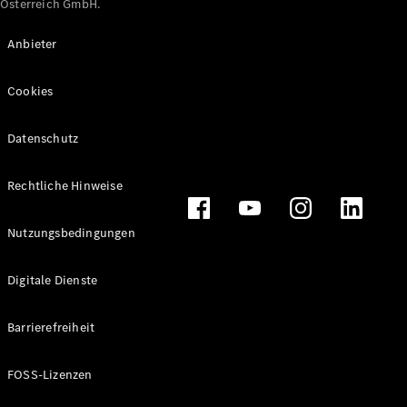
Österreich GmbH.
Maybach
Neu
GLS
Anbieter
G-
Elektrisch
Klasse
Cookies
G-Klasse
Datenschutz
Konfigurator
Online
Store
Rechtliche Hinweise
T-Modelle / Kombis
Nutzungsbedingungen
Digitale Dienste
Barrierefreiheit
FOSS-Lizenzen
Alle T-