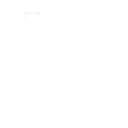
Services
Alle
Services
Service
buchen
Aktionen
Frühjahrscheck