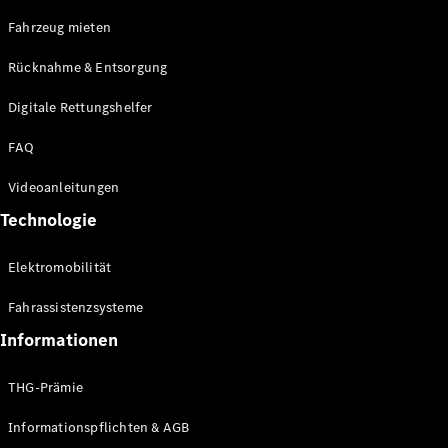
E-Klasse
Fahrzeug mieten
Limousine
S-Klasse
Rücknahme & Entsorgung
S-Klasse
Limousine
Digitale Rettungshelfer
lang
Mercedes-
FAQ
Maybach S-
Klasse
Videoanleitungen
Technologie
Konfigurator
Online
Elektromobilität
Store
SUV & Geländewagen
Fahrassistenzsysteme
Informationen
THG-Prämie
Informationspflichten & AGB