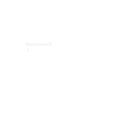
Markenwelt
Über
Mercedes-
Benz