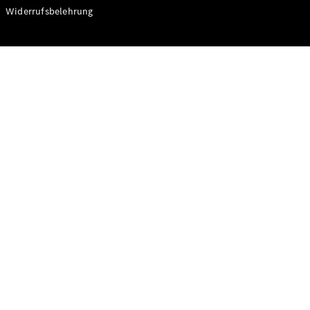
Modelle
Widerrufsbelehrung
CLA
Shooting
Elektrisch
Brake
CLA
Shooting
Brake
C-Klasse T-
Modell
C-Klasse T-
Modell All-
Terrain
E-Klasse T-
Modell
E-Klasse T-
Modell All-
Terrain
Konfigurator
Online
Store