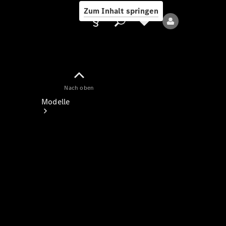
Zum Inhalt springen
Nach oben
Anbieter/Datenschutz
Modelle
Alle Modelle
Neue Modelle
Elektromodelle