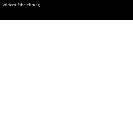
Modelle
Widerrufsbelehrung
CLA
Shooting
Elektrisch
Brake
CLA
Shooting
Brake
C-Klasse T-
Modell
C-Klasse T-
Modell All-
Terrain
E-Klasse T-
Modell
E-Klasse T-
Modell All-
Terrain
Konfigurator
Online
Store