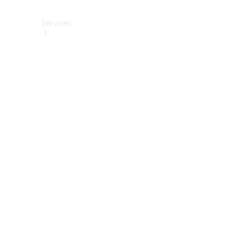
Services
Alle
Services
Service
buchen
Aktionen
Frühjahrscheck