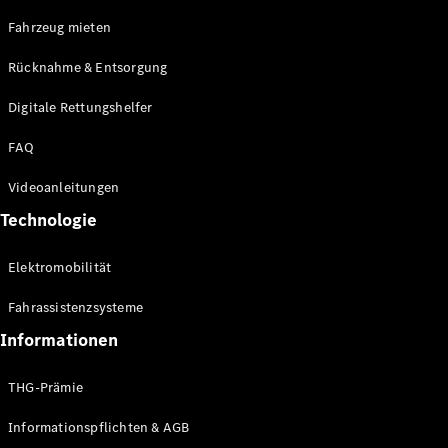
E-Klasse
Fahrzeug mieten
Limousine
S-Klasse
Rücknahme & Entsorgung
S-Klasse
Limousine
Digitale Rettungshelfer
lang
Mercedes-
FAQ
Maybach S-
Klasse
Videoanleitungen
Technologie
Konfigurator
Online
Elektromobilität
Store
SUV & Geländewagen
Fahrassistenzsysteme
Informationen
THG-Prämie
Informationspflichten & AGB