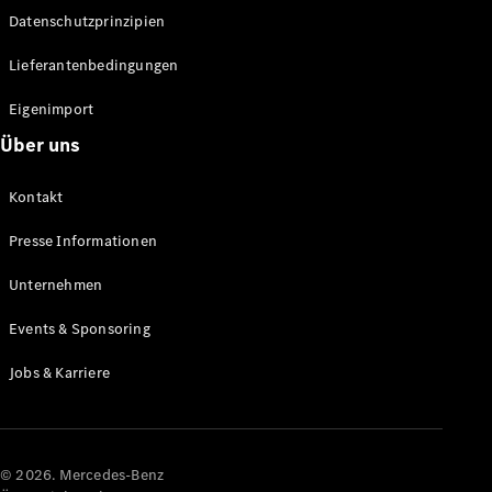
Datenschutzprinzipien
Alle SUVs
EQA
Elektrisch
Lieferantenbedingungen
EQE
Elektrisch
SUV
Eigenimport
EQS
Elektrisch
Über uns
SUV
Mercedes-
Maybach
Elektrisch
Kontakt
EQS SUV
GLA
Presse Informationen
GLA
Neu
GLA
Unternehmen
Neu
Elektrisch
GLB
Elektrisch
Events & Sponsoring
GLB
GLC
Elektrisch
Jobs & Karriere
GLC
GLC Coupé
GLE
GLE Coupé
GLS
© 2026. Mercedes-Benz
Mercedes-