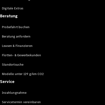
Plug-in-Hybrid Modelle
Digitale Extras
Limousinen
Beratung
Probefahrt buchen
Beratung anfordern
Leasen & Finanzieren
Alle
Limousinen
Flotten- & Gewerbekunden
CLA
Elektrisch
CLA
Standortsuche
C-Klasse
Limousine
Modelle unter 129 g/km CO2
C-Klasse
Service
Elektrisch
Limousine
EQE
Elektrisch
Inzahlungnahme
Limousine
EQS
Elektrisch
Servicetermin vereinbaren
Limousine