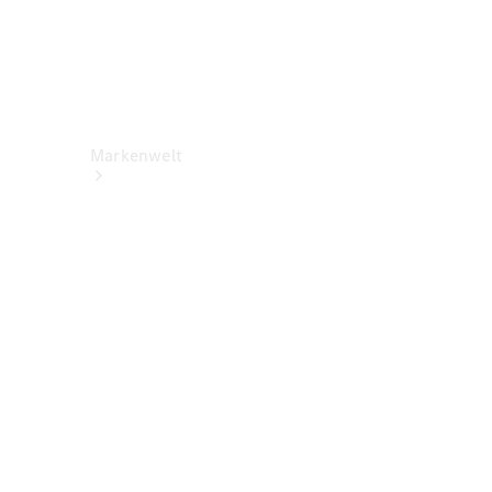
Markenwelt
Über
Mercedes-
Benz