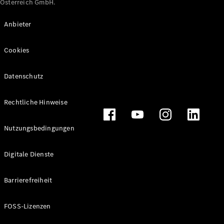
Österreich GmbH.
Maybach
Neu
GLS
Anbieter
G-
Elektrisch
Klasse
Cookies
G-Klasse
Datenschutz
Konfigurator
Online
Store
Rechtliche Hinweise
T-Modelle / Kombis
Nutzungsbedingungen
Digitale Dienste
Barrierefreiheit
FOSS-Lizenzen
Alle T-