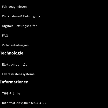
E-Klasse
Fahrzeug mieten
Limousine
S-Klasse
Rücknahme & Entsorgung
S-Klasse
Limousine
Digitale Rettungshelfer
lang
Mercedes-
FAQ
Maybach S-
Klasse
Videoanleitungen
Technologie
Konfigurator
Online
Elektromobilität
Store
SUV & Geländewagen
Fahrassistenzsysteme
Informationen
THG-Prämie
Informationspflichten & AGB