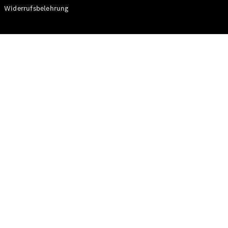
Modelle
Widerrufsbelehrung
CLA
Shooting
Elektrisch
Brake
CLA
Shooting
Brake
C-Klasse T-
Modell
C-Klasse T-
Modell All-
Terrain
E-Klasse T-
Modell
E-Klasse T-
Modell All-
Terrain
Konfigurator
Online
Store