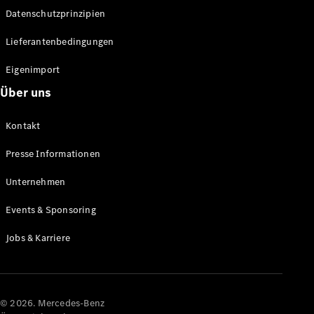
Datenschutzprinzipien
Alle SUVs
EQA
Elektrisch
Lieferantenbedingungen
EQE
Elektrisch
SUV
Eigenimport
EQS
Elektrisch
Über uns
SUV
Mercedes-
Maybach
Elektrisch
Kontakt
EQS SUV
GLA
Presse Informationen
GLA
Neu
GLA
Unternehmen
Neu
Elektrisch
GLB
Elektrisch
Events & Sponsoring
GLB
GLC
Elektrisch
Jobs & Karriere
GLC
GLC Coupé
GLE
GLE Coupé
GLS
© 2026. Mercedes-Benz
Mercedes-