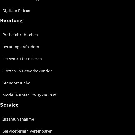
Plug-in-Hybrid Modelle
Digitale Extras
Limousinen
Beratung
Probefahrt buchen
Beratung anfordern
Leasen & Finanzieren
Alle
Limousinen
Flotten- & Gewerbekunden
CLA
Elektrisch
CLA
Standortsuche
C-Klasse
Limousine
Modelle unter 129 g/km CO2
C-Klasse
Service
Elektrisch
Limousine
EQE
Elektrisch
Inzahlungnahme
Limousine
EQS
Elektrisch
Servicetermin vereinbaren
Limousine