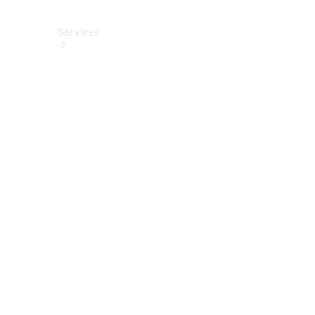
Services
Alle
Services
Service
buchen
Aktionen
Frühjahrscheck