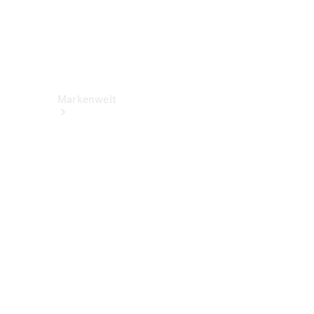
Markenwelt
Über
Mercedes-
Benz