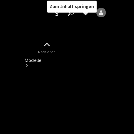
Zum Inhalt springen
Nach oben
Anbieter/Datenschutz
Modelle
Alle Modelle
Neue Modelle
Elektromodelle