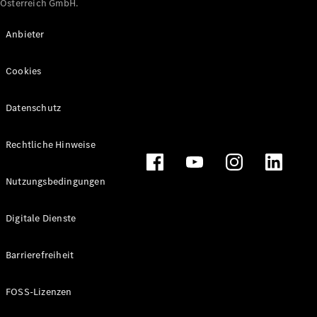
Österreich GmbH.
Maybach
Neu
GLS
Anbieter
G-
Elektrisch
Klasse
Cookies
G-Klasse
Datenschutz
Konfigurator
Online
Store
Rechtliche Hinweise
T-Modelle / Kombis
Nutzungsbedingungen
Digitale Dienste
Barrierefreiheit
FOSS-Lizenzen
Alle T-