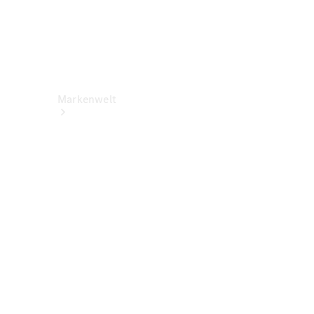
Markenwelt
Über
Mercedes-
Benz