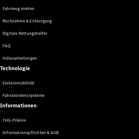
E-Klasse
Fahrzeug mieten
Limousine
S-Klasse
Rücknahme & Entsorgung
S-Klasse
Limousine
Digitale Rettungshelfer
lang
Mercedes-
FAQ
Maybach S-
Klasse
Videoanleitungen
Technologie
Konfigurator
Online
Elektromobilität
Store
SUV & Geländewagen
Fahrassistenzsysteme
Informationen
THG-Prämie
Informationspflichten & AGB