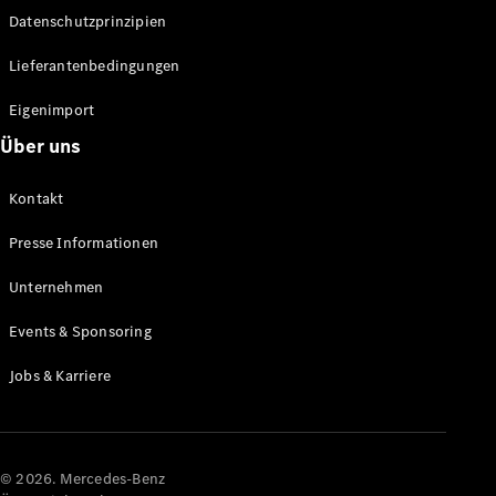
Datenschutzprinzipien
Alle SUVs
EQA
Elektrisch
Lieferantenbedingungen
EQE
Elektrisch
SUV
Eigenimport
EQS
Elektrisch
Über uns
SUV
Mercedes-
Maybach
Elektrisch
Kontakt
EQS SUV
GLA
Presse Informationen
GLA
Neu
GLA
Unternehmen
Neu
Elektrisch
GLB
Elektrisch
Events & Sponsoring
GLB
GLC
Elektrisch
Jobs & Karriere
GLC
GLC Coupé
GLE
GLE Coupé
GLS
© 2026. Mercedes-Benz
Mercedes-