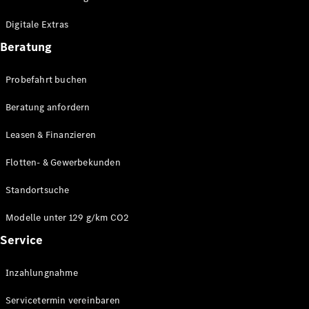
Plug-in-Hybrid Modelle
Digitale Extras
Limousinen
Beratung
Probefahrt buchen
Beratung anfordern
Leasen & Finanzieren
Alle
Limousinen
Flotten- & Gewerbekunden
CLA
Elektrisch
CLA
Standortsuche
C-Klasse
Limousine
Modelle unter 129 g/km CO2
C-Klasse
Service
Elektrisch
Limousine
EQE
Elektrisch
Inzahlungnahme
Limousine
EQS
Elektrisch
Servicetermin vereinbaren
Limousine