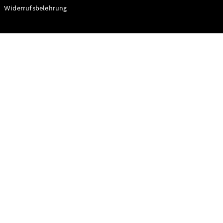
Modelle
Widerrufsbelehrung
CLA
Shooting
Elektrisch
Brake
CLA
Shooting
Brake
C-Klasse T-
Modell
C-Klasse T-
Modell All-
Terrain
E-Klasse T-
Modell
E-Klasse T-
Modell All-
Terrain
Konfigurator
Online
Store