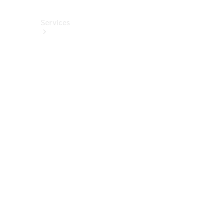
Services
Alle
Services
Service
buchen
Aktionen
Frühjahrscheck