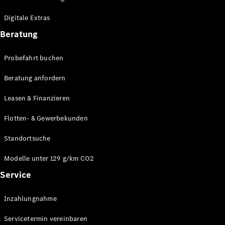
Plug-in-Hybrid Modelle
Digitale Extras
Limousinen
Beratung
Probefahrt buchen
Beratung anfordern
Leasen & Finanzieren
Alle
Limousinen
Flotten- & Gewerbekunden
CLA
Elektrisch
CLA
Standortsuche
C-Klasse
Limousine
Modelle unter 129 g/km CO2
C-Klasse
Service
Elektrisch
Limousine
EQE
Elektrisch
Inzahlungnahme
Limousine
EQS
Elektrisch
Servicetermin vereinbaren
Limousine