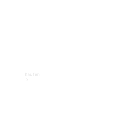
Kaufen
Neuwagen
finden