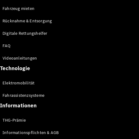
E-Klasse
Fahrzeug mieten
Limousine
S-Klasse
Rücknahme & Entsorgung
S-Klasse
Limousine
Digitale Rettungshelfer
lang
Mercedes-
FAQ
Maybach S-
Klasse
Videoanleitungen
Technologie
Konfigurator
Online
Elektromobilität
Store
SUV & Geländewagen
Fahrassistenzsysteme
Informationen
THG-Prämie
Informationspflichten & AGB