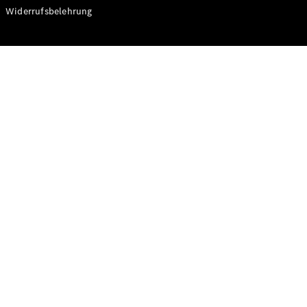
Modelle
Widerrufsbelehrung
CLA
Shooting
Elektrisch
Brake
CLA
Shooting
Brake
C-Klasse T-
Modell
C-Klasse T-
Modell All-
Terrain
E-Klasse T-
Modell
E-Klasse T-
Modell All-
Terrain
Konfigurator
Online
Store