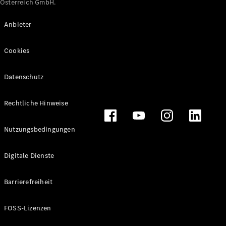
Österreich GmbH.
Maybach
Neu
GLS
Anbieter
G-
Elektrisch
Klasse
Cookies
G-Klasse
Datenschutz
Konfigurator
Online
Store
Rechtliche Hinweise
T-Modelle / Kombis
Nutzungsbedingungen
Digitale Dienste
Barrierefreiheit
FOSS-Lizenzen
Alle T-