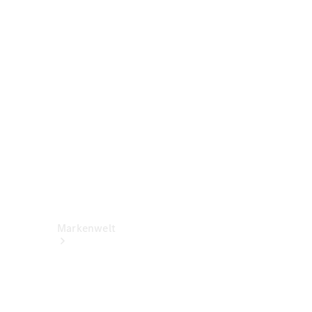
Benz Apps
Betriebsanleitungen
Support &
Kontakt
Rückrufe
Markenwelt