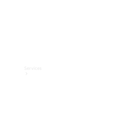
Fahrhilfen
ab Werk
Services
Alle
Services
Service