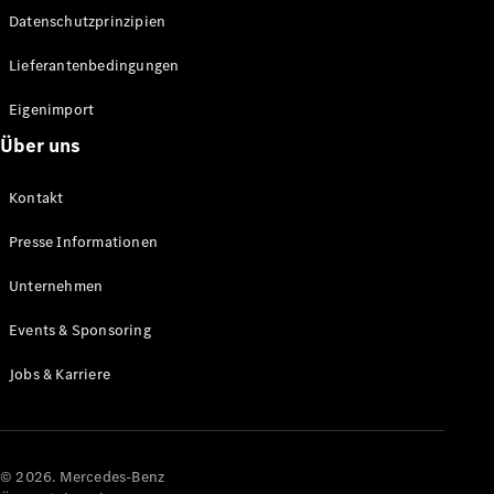
Datenschutzprinzipien
Alle SUVs
EQA
Elektrisch
Lieferantenbedingungen
EQE
Elektrisch
SUV
Eigenimport
EQS
Elektrisch
Über uns
SUV
Mercedes-
Maybach
Elektrisch
Kontakt
EQS SUV
GLA
Presse Informationen
GLA
Neu
GLA
Unternehmen
Neu
Elektrisch
GLB
Elektrisch
Events & Sponsoring
GLB
GLC
Elektrisch
Jobs & Karriere
GLC
GLC Coupé
GLE
GLE Coupé
GLS
© 2026. Mercedes-Benz
Mercedes-