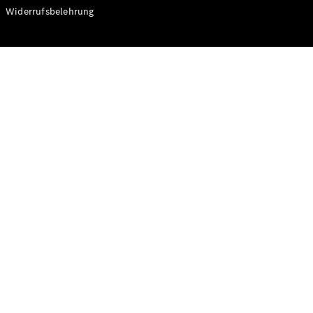
Modelle
Widerrufsbelehrung
CLA
Shooting
Elektrisch
Brake
CLA
Shooting
Brake
C-Klasse T-
Modell
C-Klasse T-
Modell All-
Terrain
E-Klasse T-
Modell
E-Klasse T-
Modell All-
Terrain
Konfigurator
Online
Store