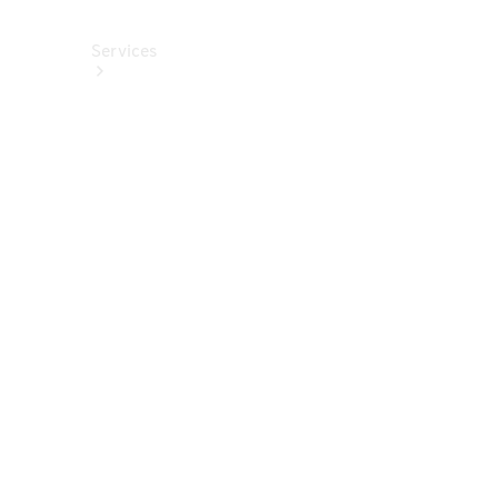
Services
Alle
Services
Service
buchen
Aktionen
Frühjahrscheck