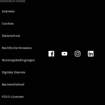
Österreich GmbH.
Maybach
Neu
GLS
Anbieter
G-
Elektrisch
Klasse
Cookies
G-Klasse
Datenschutz
Konfigurator
Online
Store
Rechtliche Hinweise
T-Modelle / Kombis
Nutzungsbedingungen
Digitale Dienste
Barrierefreiheit
FOSS-Lizenzen
Alle T-