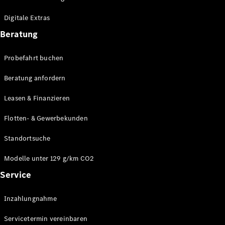
Plug-in-Hybrid Modelle
Digitale Extras
Limousinen
Beratung
Probefahrt buchen
Beratung anfordern
Leasen & Finanzieren
Alle
Limousinen
Flotten- & Gewerbekunden
CLA
Elektrisch
CLA
Standortsuche
C-Klasse
Limousine
Modelle unter 129 g/km CO2
C-Klasse
Service
Elektrisch
Limousine
EQE
Elektrisch
Inzahlungnahme
Limousine
EQS
Elektrisch
Servicetermin vereinbaren
Limousine