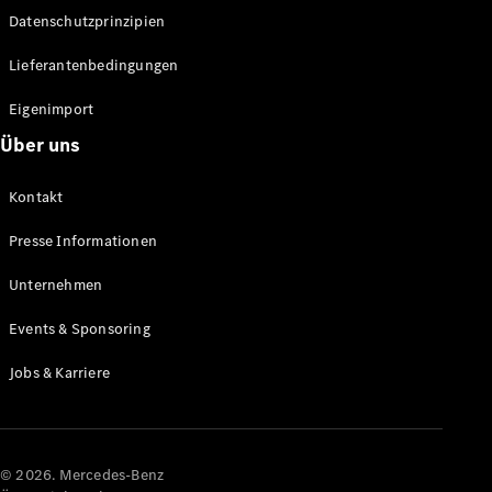
Datenschutzprinzipien
Alle SUVs
EQA
Elektrisch
Lieferantenbedingungen
EQE
Elektrisch
SUV
Eigenimport
EQS
Elektrisch
Über uns
SUV
Mercedes-
Maybach
Elektrisch
Kontakt
EQS SUV
GLA
Presse Informationen
GLA
Neu
GLA
Unternehmen
Neu
Elektrisch
GLB
Elektrisch
Events & Sponsoring
GLB
GLC
Elektrisch
Jobs & Karriere
GLC
GLC Coupé
GLE
GLE Coupé
GLS
© 2026. Mercedes-Benz
Mercedes-