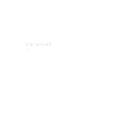
Markenwelt
Über
Mercedes-
Benz