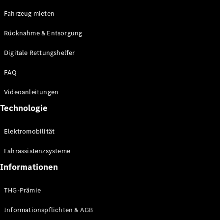
E-Klasse
Fahrzeug mieten
Limousine
S-Klasse
Rücknahme & Entsorgung
S-Klasse
Limousine
Digitale Rettungshelfer
lang
Mercedes-
FAQ
Maybach S-
Klasse
Videoanleitungen
Technologie
Konfigurator
Online
Elektromobilität
Store
SUV & Geländewagen
Fahrassistenzsysteme
Informationen
THG-Prämie
Informationspflichten & AGB