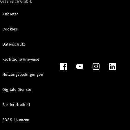
Österreich GmbH.
Maybach
Neu
GLS
Anbieter
G-
Elektrisch
Klasse
Cookies
G-Klasse
Datenschutz
Konfigurator
Online
Store
Rechtliche Hinweise
T-Modelle / Kombis
Nutzungsbedingungen
Digitale Dienste
Barrierefreiheit
FOSS-Lizenzen
Alle T-