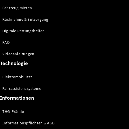
E-Klasse
Fahrzeug mieten
Limousine
S-Klasse
Rücknahme & Entsorgung
S-Klasse
Limousine
Digitale Rettungshelfer
lang
Mercedes-
FAQ
Maybach S-
Klasse
Videoanleitungen
Technologie
Konfigurator
Online
Elektromobilität
Store
SUV & Geländewagen
Fahrassistenzsysteme
Informationen
THG-Prämie
Informationspflichten & AGB