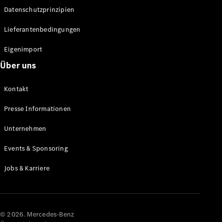
Datenschutzprinzipien
Alle SUVs
EQA
Elektrisch
Lieferantenbedingungen
EQE
Elektrisch
SUV
Eigenimport
EQS
Elektrisch
Über uns
SUV
Mercedes-
Maybach
Elektrisch
Kontakt
EQS SUV
GLA
Presse Informationen
GLA
Neu
GLA
Unternehmen
Neu
Elektrisch
GLB
Elektrisch
Events & Sponsoring
GLB
GLC
Elektrisch
Jobs & Karriere
GLC
GLC Coupé
GLE
GLE Coupé
GLS
© 2026. Mercedes-Benz
Mercedes-