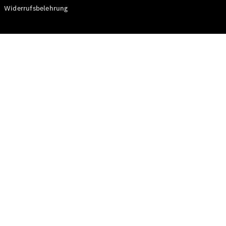
Modelle
Widerrufsbelehrung
CLA
Shooting
Elektrisch
Brake
CLA
Shooting
Brake
C-Klasse T-
Modell
C-Klasse T-
Modell All-
Terrain
E-Klasse T-
Modell
E-Klasse T-
Modell All-
Terrain
Konfigurator
Online
Store