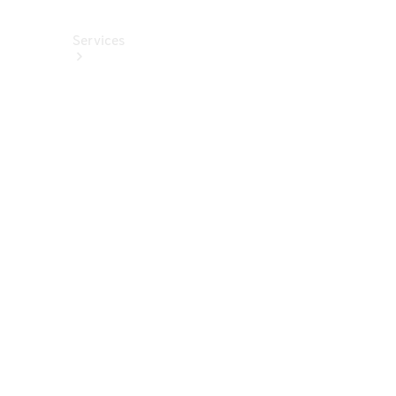
Services
Alle
Services
Service
buchen
Aktionen
Frühjahrscheck