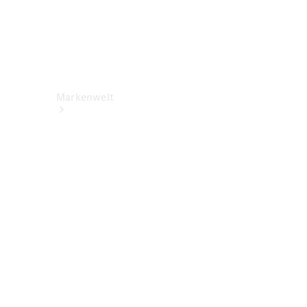
Markenwelt
Über
Mercedes-
Benz