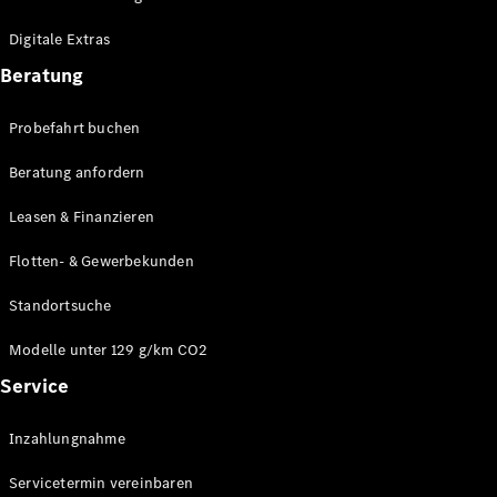
Plug-in-Hybrid Modelle
Digitale Extras
Limousinen
Beratung
Probefahrt buchen
Beratung anfordern
Leasen & Finanzieren
Alle
Limousinen
Flotten- & Gewerbekunden
CLA
Elektrisch
CLA
Standortsuche
C-Klasse
Limousine
Modelle unter 129 g/km CO2
C-Klasse
Service
Elektrisch
Limousine
EQE
Elektrisch
Inzahlungnahme
Limousine
EQS
Elektrisch
Servicetermin vereinbaren
Limousine