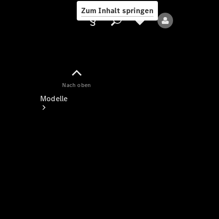
Zum Inhalt springen
Nach oben
Anbieter/Datenschutz
Modelle
Alle Modelle
Neue Modelle
Elektromodelle