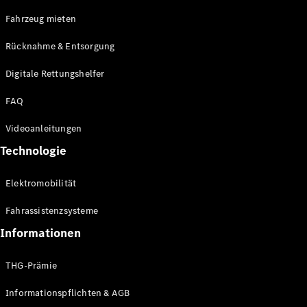
E-Klasse
Fahrzeug mieten
Limousine
S-Klasse
Rücknahme & Entsorgung
S-Klasse
Limousine
Digitale Rettungshelfer
lang
Mercedes-
FAQ
Maybach S-
Klasse
Videoanleitungen
Technologie
Konfigurator
Online
Elektromobilität
Store
SUV & Geländewagen
Fahrassistenzsysteme
Informationen
THG-Prämie
Informationspflichten & AGB