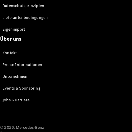
Datenschutzprinzipien
Alle SUVs
EQA
Elektrisch
Lieferantenbedingungen
EQE
Elektrisch
SUV
Eigenimport
EQS
Elektrisch
Über uns
SUV
Mercedes-
Maybach
Elektrisch
Kontakt
EQS SUV
GLA
Presse Informationen
GLA
Neu
GLA
Unternehmen
Neu
Elektrisch
GLB
Elektrisch
Events & Sponsoring
GLB
GLC
Elektrisch
Jobs & Karriere
GLC
GLC Coupé
GLE
GLE Coupé
GLS
© 2026. Mercedes-Benz
Mercedes-