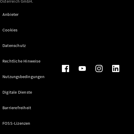
Österreich GmbH.
Maybach
Neu
GLS
Anbieter
G-
Elektrisch
Klasse
Cookies
G-Klasse
Datenschutz
Konfigurator
Online
Store
Rechtliche Hinweise
T-Modelle / Kombis
Nutzungsbedingungen
Digitale Dienste
Barrierefreiheit
FOSS-Lizenzen
Alle T-