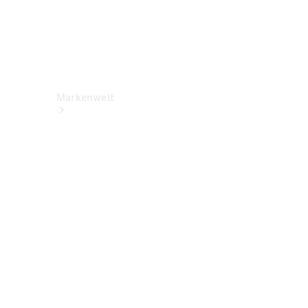
Markenwelt
Über
Mercedes-
Benz