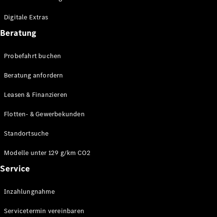
Plug-in-Hybrid Modelle
Digitale Extras
Limousinen
Beratung
Probefahrt buchen
Beratung anfordern
Leasen & Finanzieren
Alle
Limousinen
Flotten- & Gewerbekunden
CLA
Elektrisch
CLA
Standortsuche
C-Klasse
Limousine
Modelle unter 129 g/km CO2
C-Klasse
Service
Elektrisch
Limousine
EQE
Elektrisch
Inzahlungnahme
Limousine
EQS
Elektrisch
Servicetermin vereinbaren
Limousine