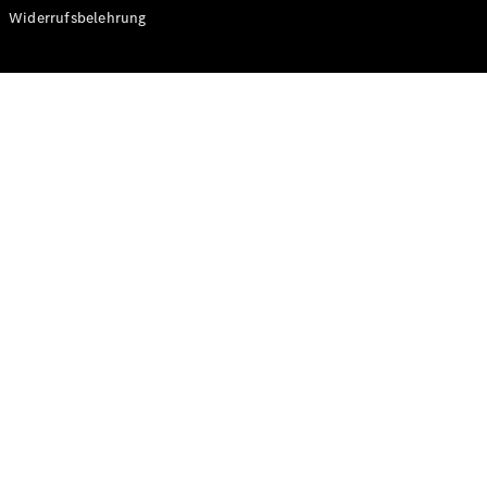
Modelle
Widerrufsbelehrung
CLA
Shooting
Elektrisch
Brake
CLA
Shooting
Brake
C-Klasse T-
Modell
C-Klasse T-
Modell All-
Terrain
E-Klasse T-
Modell
E-Klasse T-
Modell All-
Terrain
Konfigurator
Online
Store