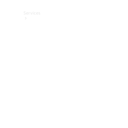
Services
Alle
Services
Service
buchen
Aktionen
Frühjahrscheck