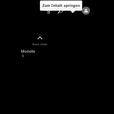
Zum Inhalt springen
Nach oben
Anbieter/Datenschutz
Modelle
Alle Modelle
Neue Modelle
Elektromodelle