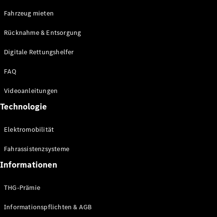
E-Klasse
Fahrzeug mieten
Limousine
S-Klasse
Rücknahme & Entsorgung
S-Klasse
Limousine
Digitale Rettungshelfer
lang
Mercedes-
FAQ
Maybach S-
Klasse
Videoanleitungen
Technologie
Konfigurator
Online
Elektromobilität
Store
SUV & Geländewagen
Fahrassistenzsysteme
Informationen
THG-Prämie
Informationspflichten & AGB