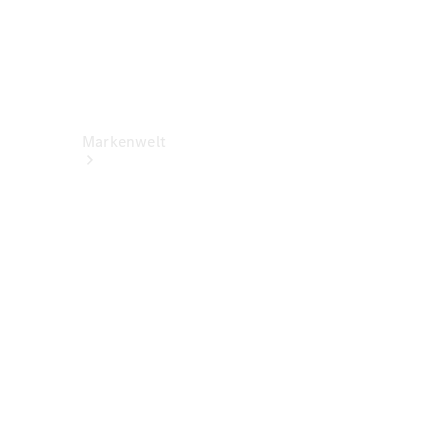
Markenwelt
Über
Mercedes-
Benz