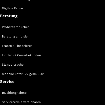
Plug-in-Hybrid Modelle
Digitale Extras
Limousinen
Beratung
Probefahrt buchen
Beratung anfordern
Leasen & Finanzieren
Alle
Limousinen
Flotten- & Gewerbekunden
CLA
Elektrisch
CLA
Standortsuche
C-Klasse
Limousine
Modelle unter 129 g/km CO2
C-Klasse
Service
Elektrisch
Limousine
EQE
Elektrisch
Inzahlungnahme
Limousine
EQS
Elektrisch
Servicetermin vereinbaren
Limousine