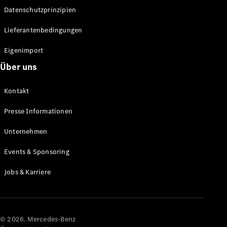
Datenschutzprinzipien
Alle SUVs
EQA
Elektrisch
Lieferantenbedingungen
EQE
Elektrisch
SUV
Eigenimport
EQS
Elektrisch
Über uns
SUV
Mercedes-
Maybach
Elektrisch
Kontakt
EQS SUV
GLA
Presse Informationen
GLA
Neu
GLA
Unternehmen
Neu
Elektrisch
GLB
Elektrisch
Events & Sponsoring
GLB
GLC
Elektrisch
Jobs & Karriere
GLC
GLC Coupé
GLE
GLE Coupé
GLS
© 2026. Mercedes-Benz
Mercedes-