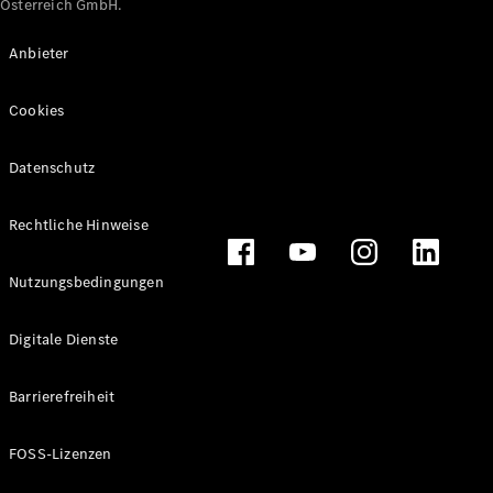
Österreich GmbH.
Maybach
Neu
GLS
Anbieter
G-
Elektrisch
Klasse
Cookies
G-Klasse
Datenschutz
Konfigurator
Online
Store
Rechtliche Hinweise
T-Modelle / Kombis
Nutzungsbedingungen
Digitale Dienste
Barrierefreiheit
FOSS-Lizenzen
Alle T-