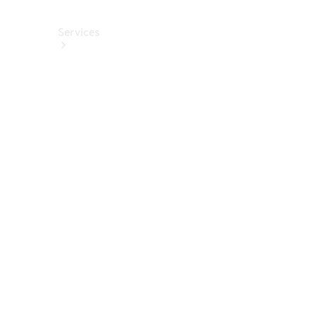
Services
Alle
Services
Service
buchen
Aktionen
Frühjahrscheck