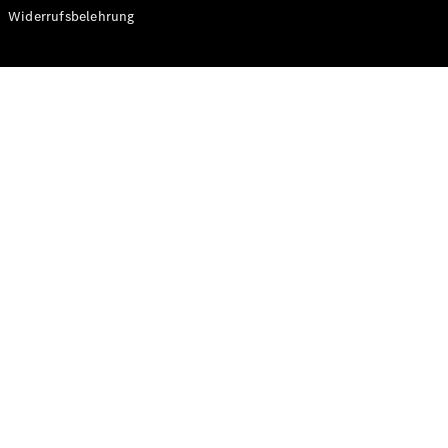
Modelle
Widerrufsbelehrung
CLA
Shooting
Elektrisch
Brake
CLA
Shooting
Brake
C-Klasse T-
Modell
C-Klasse T-
Modell All-
Terrain
E-Klasse T-
Modell
E-Klasse T-
Modell All-
Terrain
Konfigurator
Online
Store