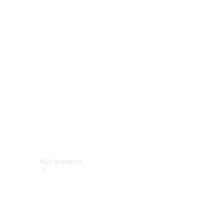
Benz Apps
Betriebsanleitungen
Support &
Kontakt
Rückrufe
Markenwelt