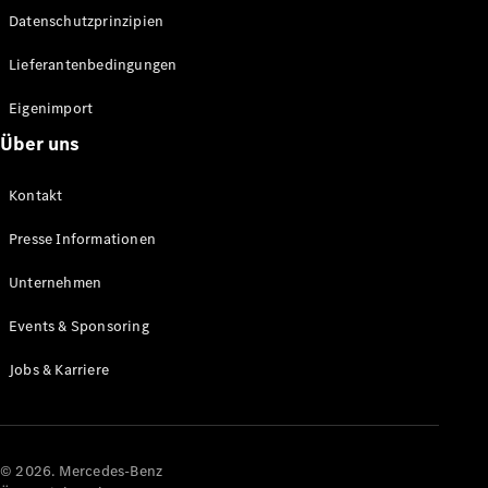
Datenschutzprinzipien
Alle SUVs
EQA
Elektrisch
Lieferantenbedingungen
EQE
Elektrisch
SUV
Eigenimport
EQS
Elektrisch
Über uns
SUV
Mercedes-
Maybach
Elektrisch
Kontakt
EQS SUV
GLA
Presse Informationen
GLA
Neu
GLA
Unternehmen
Neu
Elektrisch
GLB
Elektrisch
Events & Sponsoring
GLB
GLC
Elektrisch
Jobs & Karriere
GLC
GLC Coupé
GLE
GLE Coupé
GLS
© 2026. Mercedes-Benz
Mercedes-