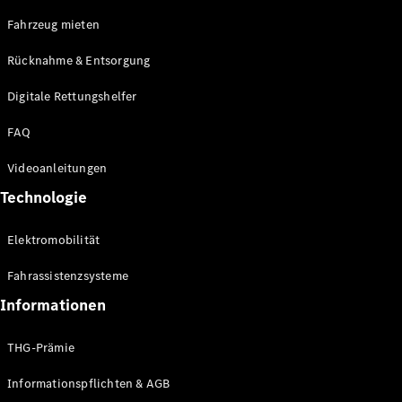
E-Klasse
Fahrzeug mieten
Limousine
S-Klasse
Rücknahme & Entsorgung
S-Klasse
Limousine
Digitale Rettungshelfer
lang
Mercedes-
FAQ
Maybach S-
Klasse
Videoanleitungen
Technologie
Konfigurator
Online
Elektromobilität
Store
SUV & Geländewagen
Fahrassistenzsysteme
Informationen
THG-Prämie
Informationspflichten & AGB