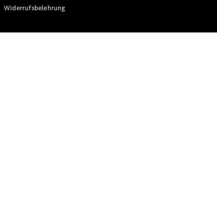
Modelle
Widerrufsbelehrung
CLA
Shooting
Elektrisch
Brake
CLA
Shooting
Brake
C-Klasse T-
Modell
C-Klasse T-
Modell All-
Terrain
E-Klasse T-
Modell
E-Klasse T-
Modell All-
Terrain
Konfigurator
Online
Store