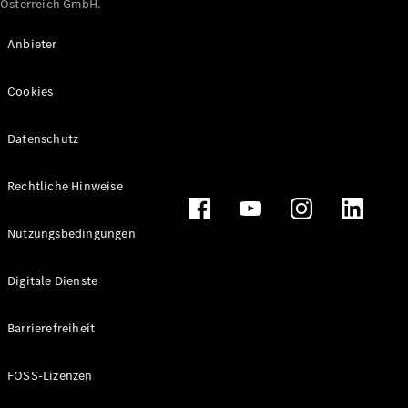
Österreich GmbH.
Maybach
Neu
GLS
Anbieter
G-
Elektrisch
Klasse
Cookies
G-Klasse
Datenschutz
Konfigurator
Online
Store
Rechtliche Hinweise
T-Modelle / Kombis
Nutzungsbedingungen
Digitale Dienste
Barrierefreiheit
FOSS-Lizenzen
Alle T-