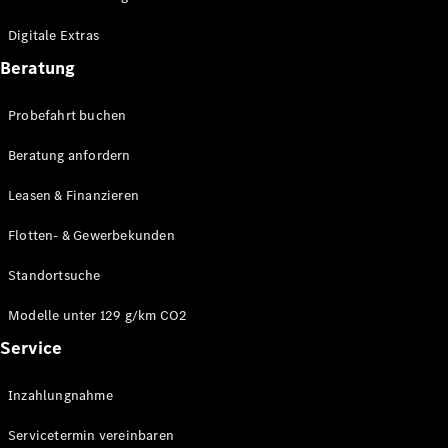
Plug-in-Hybrid Modelle
Digitale Extras
Limousinen
Beratung
Probefahrt buchen
Beratung anfordern
Leasen & Finanzieren
Alle
Limousinen
Flotten- & Gewerbekunden
CLA
Elektrisch
CLA
Standortsuche
C-Klasse
Limousine
Modelle unter 129 g/km CO2
C-Klasse
Service
Elektrisch
Limousine
EQE
Elektrisch
Inzahlungnahme
Limousine
EQS
Elektrisch
Servicetermin vereinbaren
Limousine