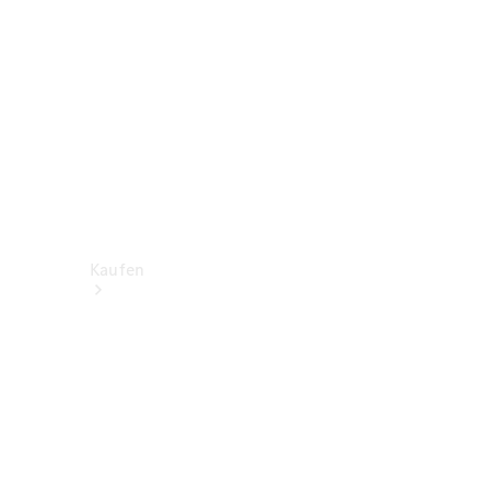
Kaufen
Neuwagen
finden