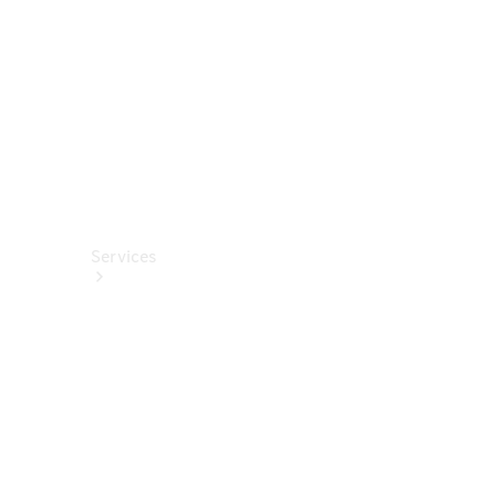
Fahrhilfen
ab Werk
Services
Alle
Services
Service