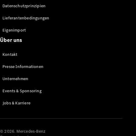
Datenschutzprinzipien
Alle SUVs
EQA
Elektrisch
Lieferantenbedingungen
EQE
Elektrisch
SUV
Eigenimport
EQS
Elektrisch
Über uns
SUV
Mercedes-
Maybach
Elektrisch
Kontakt
EQS SUV
GLA
Presse Informationen
GLA
Neu
GLA
Unternehmen
Neu
Elektrisch
GLB
Elektrisch
Events & Sponsoring
GLB
GLC
Elektrisch
Jobs & Karriere
GLC
GLC Coupé
GLE
GLE Coupé
GLS
© 2026. Mercedes-Benz
Mercedes-