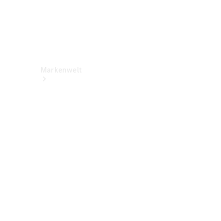
Markenwelt
Über
Mercedes-
Benz