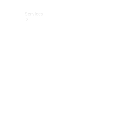
Services
Alle
Services
Service
buchen
Aktionen
Frühjahrscheck