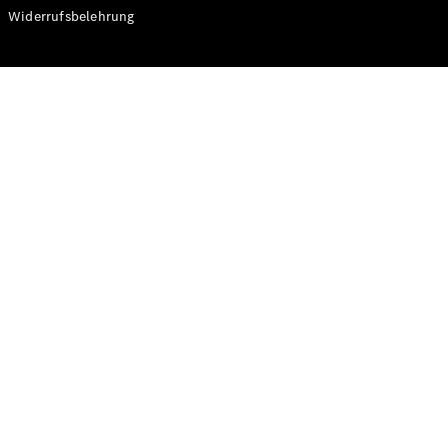
Modelle
Widerrufsbelehrung
CLA
Shooting
Elektrisch
Brake
CLA
Shooting
Brake
C-Klasse T-
Modell
C-Klasse T-
Modell All-
Terrain
E-Klasse T-
Modell
E-Klasse T-
Modell All-
Terrain
Konfigurator
Online
Store