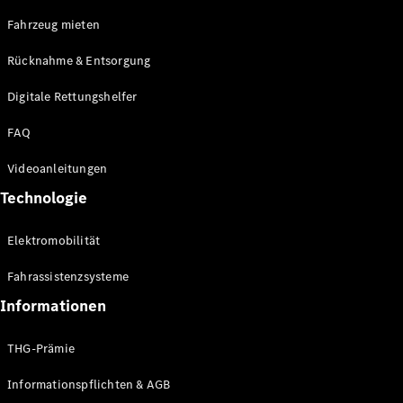
E-Klasse
Fahrzeug mieten
Limousine
S-Klasse
Rücknahme & Entsorgung
S-Klasse
Limousine
Digitale Rettungshelfer
lang
Mercedes-
FAQ
Maybach S-
Klasse
Videoanleitungen
Technologie
Konfigurator
Online
Elektromobilität
Store
SUV & Geländewagen
Fahrassistenzsysteme
Informationen
THG-Prämie
Informationspflichten & AGB