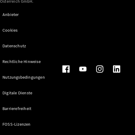
Österreich GmbH.
Maybach
Neu
GLS
Anbieter
G-
Elektrisch
Klasse
Cookies
G-Klasse
Datenschutz
Konfigurator
Online
Store
Rechtliche Hinweise
T-Modelle / Kombis
Nutzungsbedingungen
Digitale Dienste
Barrierefreiheit
FOSS-Lizenzen
Alle T-