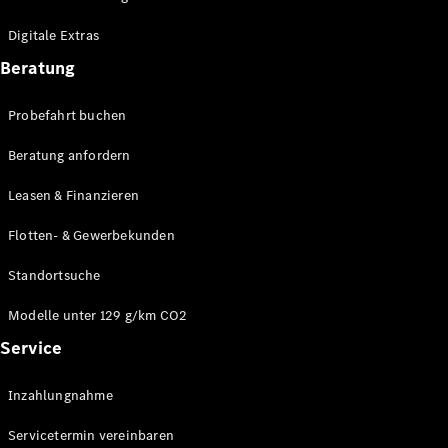
Plug-in-Hybrid Modelle
Digitale Extras
Limousinen
Beratung
Probefahrt buchen
Beratung anfordern
Leasen & Finanzieren
Alle
Limousinen
Flotten- & Gewerbekunden
CLA
Elektrisch
CLA
Standortsuche
C-Klasse
Limousine
Modelle unter 129 g/km CO2
C-Klasse
Service
Elektrisch
Limousine
EQE
Elektrisch
Inzahlungnahme
Limousine
EQS
Elektrisch
Servicetermin vereinbaren
Limousine