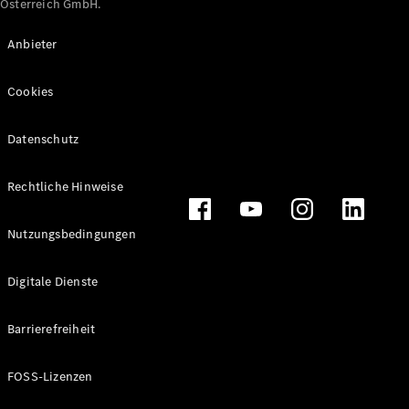
Österreich GmbH.
Maybach
Neu
GLS
Anbieter
G-
Elektrisch
Klasse
Cookies
G-Klasse
Datenschutz
Konfigurator
Online
Store
Rechtliche Hinweise
T-Modelle / Kombis
Nutzungsbedingungen
Digitale Dienste
Barrierefreiheit
FOSS-Lizenzen
Alle T-