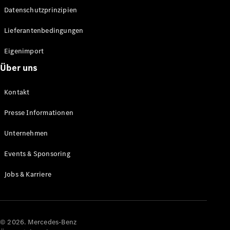
Datenschutzprinzipien
Alle SUVs
EQA
Elektrisch
Lieferantenbedingungen
EQE
Elektrisch
SUV
Eigenimport
EQS
Elektrisch
Über uns
SUV
Mercedes-
Maybach
Elektrisch
Kontakt
EQS SUV
GLA
Presse Informationen
GLA
Neu
GLA
Unternehmen
Neu
Elektrisch
GLB
Elektrisch
Events & Sponsoring
GLB
GLC
Elektrisch
Jobs & Karriere
GLC
GLC Coupé
GLE
GLE Coupé
GLS
© 2026. Mercedes-Benz
Mercedes-