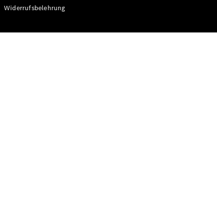
Modelle
Widerrufsbelehrung
CLA
Shooting
Elektrisch
Brake
CLA
Shooting
Brake
C-Klasse T-
Modell
C-Klasse T-
Modell All-
Terrain
E-Klasse T-
Modell
E-Klasse T-
Modell All-
Terrain
Konfigurator
Online
Store