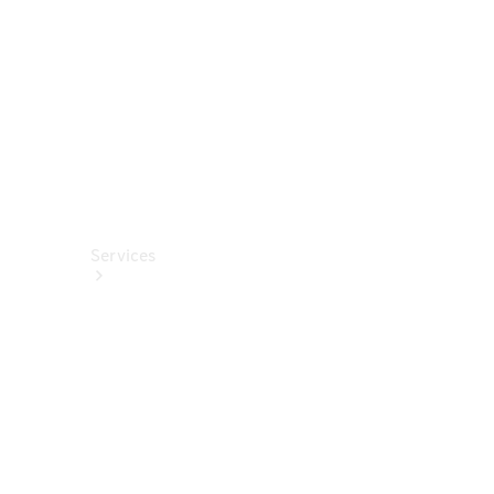
Fahrhilfen
ab Werk
Services
Alle
Services
Service