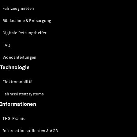
E-Klasse
Fahrzeug mieten
Limousine
S-Klasse
Rücknahme & Entsorgung
S-Klasse
Limousine
Digitale Rettungshelfer
lang
Mercedes-
FAQ
Maybach S-
Klasse
Videoanleitungen
Technologie
Konfigurator
Online
Elektromobilität
Store
SUV & Geländewagen
Fahrassistenzsysteme
Informationen
THG-Prämie
Informationspflichten & AGB