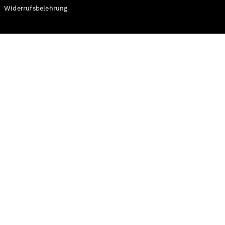
Modelle
Widerrufsbelehrung
CLA
Shooting
Elektrisch
Brake
CLA
Shooting
Brake
C-Klasse T-
Modell
C-Klasse T-
Modell All-
Terrain
E-Klasse T-
Modell
E-Klasse T-
Modell All-
Terrain
Konfigurator
Online
Store