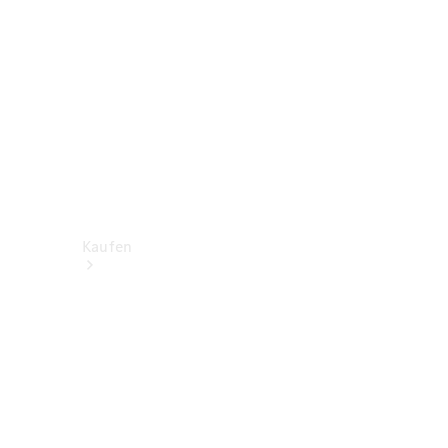
Kaufen
Neuwagen
finden