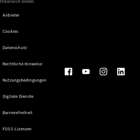
Österreich GmbH.
Maybach
Neu
GLS
Anbieter
G-
Elektrisch
Klasse
Cookies
G-Klasse
Datenschutz
Konfigurator
Online
Store
Rechtliche Hinweise
T-Modelle / Kombis
Nutzungsbedingungen
Digitale Dienste
Barrierefreiheit
FOSS-Lizenzen
Alle T-