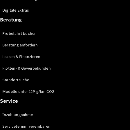
Plug-in-Hybrid Modelle
Digitale Extras
Limousinen
Beratung
Probefahrt buchen
Beratung anfordern
Leasen & Finanzieren
Alle
Limousinen
Flotten- & Gewerbekunden
CLA
Elektrisch
CLA
Standortsuche
C-Klasse
Limousine
Modelle unter 129 g/km CO2
C-Klasse
Service
Elektrisch
Limousine
EQE
Elektrisch
Inzahlungnahme
Limousine
EQS
Elektrisch
Servicetermin vereinbaren
Limousine