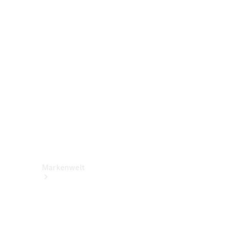
Benz Apps
Betriebsanleitungen
Support &
Kontakt
Rückrufe
Markenwelt