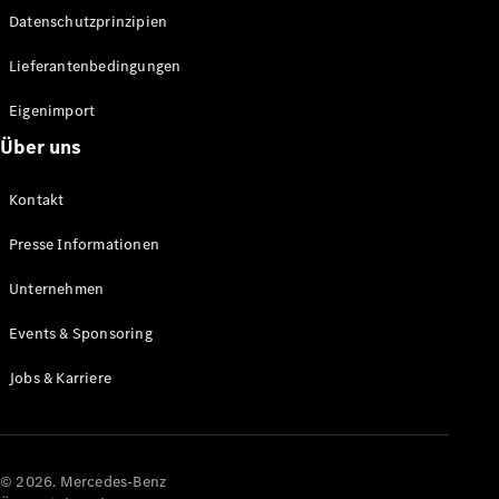
Datenschutzprinzipien
Alle SUVs
EQA
Elektrisch
Lieferantenbedingungen
EQE
Elektrisch
SUV
Eigenimport
EQS
Elektrisch
Über uns
SUV
Mercedes-
Maybach
Elektrisch
Kontakt
EQS SUV
GLA
Presse Informationen
GLA
Neu
GLA
Unternehmen
Neu
Elektrisch
GLB
Elektrisch
Events & Sponsoring
GLB
GLC
Elektrisch
Jobs & Karriere
GLC
GLC Coupé
GLE
GLE Coupé
GLS
© 2026. Mercedes-Benz
Mercedes-