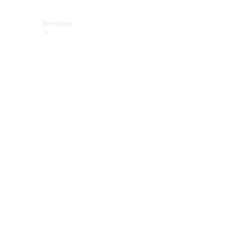
Services
Alle
Services
Service
buchen
Aktionen
Frühjahrscheck