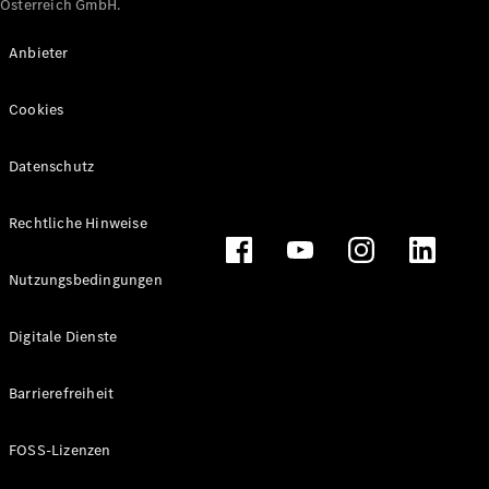
Österreich GmbH.
Maybach
Neu
GLS
Anbieter
G-
Elektrisch
Klasse
Cookies
G-Klasse
Datenschutz
Konfigurator
Online
Store
Rechtliche Hinweise
T-Modelle / Kombis
Nutzungsbedingungen
Digitale Dienste
Barrierefreiheit
FOSS-Lizenzen
Alle T-