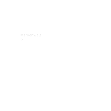
Markenwelt
Über
Mercedes-
Benz