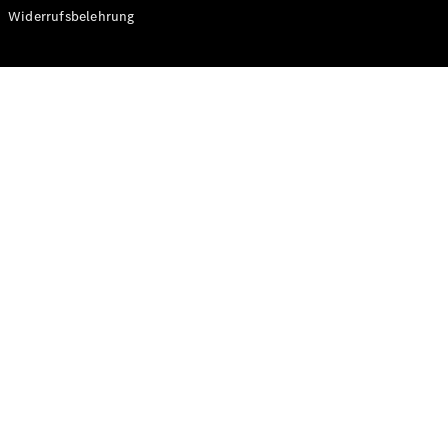
Modelle
Widerrufsbelehrung
CLA
Shooting
Elektrisch
Brake
CLA
Shooting
Brake
C-Klasse T-
Modell
C-Klasse T-
Modell All-
Terrain
E-Klasse T-
Modell
E-Klasse T-
Modell All-
Terrain
Konfigurator
Online
Store