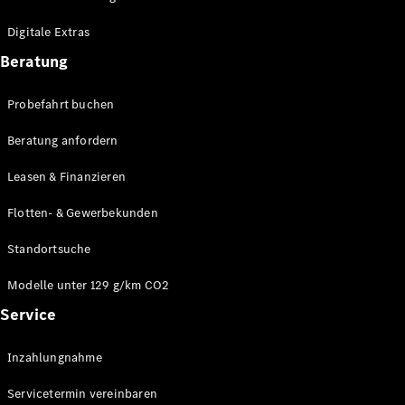
Plug-in-Hybrid Modelle
Digitale Extras
Limousinen
Beratung
Probefahrt buchen
Beratung anfordern
Leasen & Finanzieren
Alle
Limousinen
Flotten- & Gewerbekunden
CLA
Elektrisch
CLA
Standortsuche
C-Klasse
Limousine
Modelle unter 129 g/km CO2
C-Klasse
Service
Elektrisch
Limousine
EQE
Elektrisch
Inzahlungnahme
Limousine
EQS
Elektrisch
Servicetermin vereinbaren
Limousine