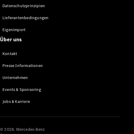
Datenschutzprinzipien
Alle SUVs
EQA
Elektrisch
Lieferantenbedingungen
EQE
Elektrisch
SUV
Eigenimport
EQS
Elektrisch
Über uns
SUV
Mercedes-
Maybach
Elektrisch
Kontakt
EQS SUV
GLA
Presse Informationen
GLA
Neu
GLA
Unternehmen
Neu
Elektrisch
GLB
Elektrisch
Events & Sponsoring
GLB
GLC
Elektrisch
Jobs & Karriere
GLC
GLC Coupé
GLE
GLE Coupé
GLS
© 2026. Mercedes-Benz
Mercedes-