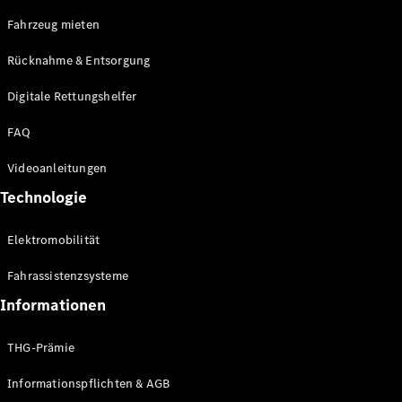
E-Klasse
Fahrzeug mieten
Limousine
S-Klasse
Rücknahme & Entsorgung
S-Klasse
Limousine
Digitale Rettungshelfer
lang
Mercedes-
FAQ
Maybach S-
Klasse
Videoanleitungen
Technologie
Konfigurator
Online
Elektromobilität
Store
SUV & Geländewagen
Fahrassistenzsysteme
Informationen
THG-Prämie
Informationspflichten & AGB