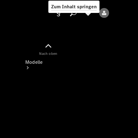
Zum Inhalt springen
Nach oben
Anbieter/Datenschutz
Modelle
Alle Modelle
Neue Modelle
Elektromodelle