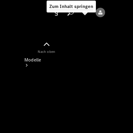
Zum Inhalt springen
Nach oben
Anbieter/Datenschutz
Modelle
Alle Modelle
Neue Modelle
Elektromodelle