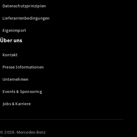
Datenschutzprinzipien
Alle SUVs
EQA
Elektrisch
Lieferantenbedingungen
EQE
Elektrisch
SUV
Eigenimport
EQS
Elektrisch
Über uns
SUV
Mercedes-
Maybach
Elektrisch
Kontakt
EQS SUV
GLA
Presse Informationen
GLA
Neu
GLA
Unternehmen
Neu
Elektrisch
GLB
Elektrisch
Events & Sponsoring
GLB
GLC
Elektrisch
Jobs & Karriere
GLC
GLC Coupé
GLE
GLE Coupé
GLS
© 2026. Mercedes-Benz
Mercedes-