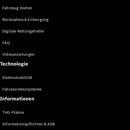
E-Klasse
Fahrzeug mieten
Limousine
S-Klasse
Rücknahme & Entsorgung
S-Klasse
Limousine
Digitale Rettungshelfer
lang
Mercedes-
FAQ
Maybach S-
Klasse
Videoanleitungen
Technologie
Konfigurator
Online
Elektromobilität
Store
SUV & Geländewagen
Fahrassistenzsysteme
Informationen
THG-Prämie
Informationspflichten & AGB