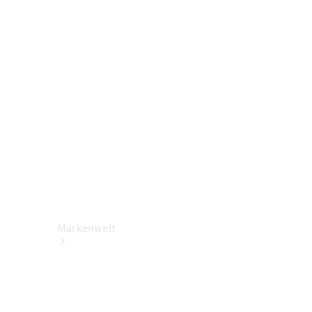
Benz Apps
Betriebsanleitungen
Support &
Kontakt
Rückrufe
Markenwelt