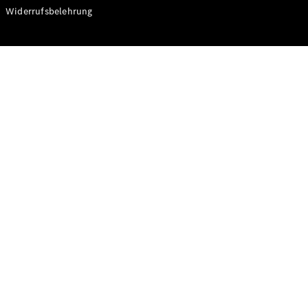
Modelle
Widerrufsbelehrung
CLA
Shooting
Elektrisch
Brake
CLA
Shooting
Brake
C-Klasse T-
Modell
C-Klasse T-
Modell All-
Terrain
E-Klasse T-
Modell
E-Klasse T-
Modell All-
Terrain
Konfigurator
Online
Store