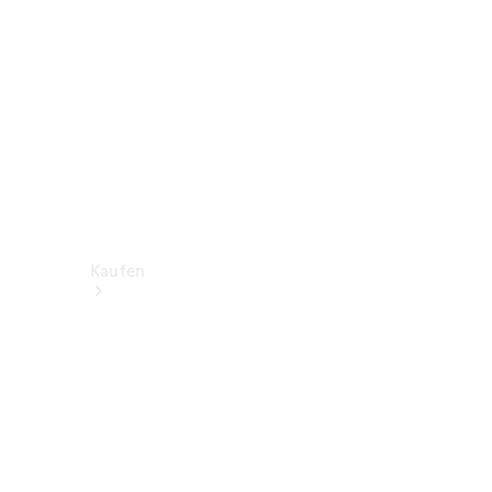
Kaufen
Neuwagen
finden