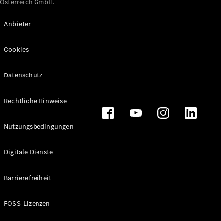
Österreich GmbH.
Maybach
Neu
GLS
Anbieter
G-
Elektrisch
Klasse
Cookies
G-Klasse
Datenschutz
Konfigurator
Online
Store
Rechtliche Hinweise
T-Modelle / Kombis
Nutzungsbedingungen
Digitale Dienste
Barrierefreiheit
FOSS-Lizenzen
Alle T-