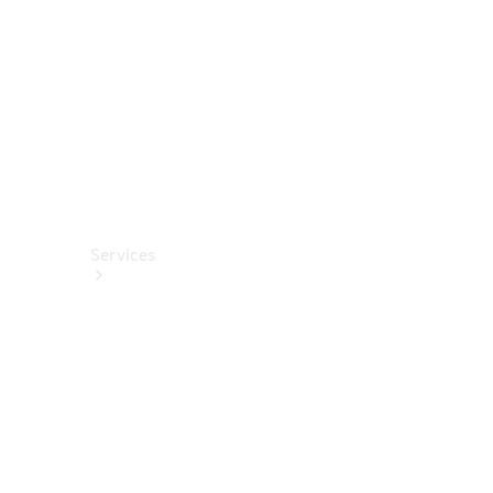
Fahrhilfen
ab Werk
Services
Alle
Services
Service