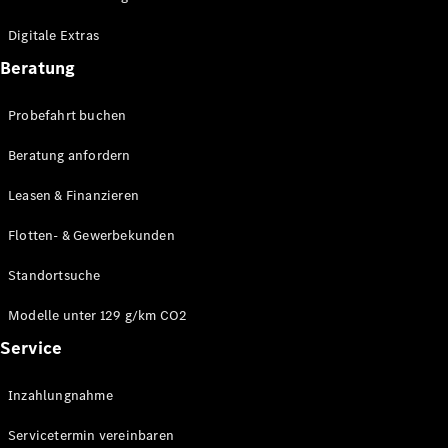
Plug-in-Hybrid Modelle
Digitale Extras
Limousinen
Beratung
Probefahrt buchen
Beratung anfordern
Leasen & Finanzieren
Alle
Limousinen
Flotten- & Gewerbekunden
CLA
Elektrisch
CLA
Standortsuche
C-Klasse
Limousine
Modelle unter 129 g/km CO2
C-Klasse
Service
Elektrisch
Limousine
EQE
Elektrisch
Inzahlungnahme
Limousine
EQS
Elektrisch
Servicetermin vereinbaren
Limousine