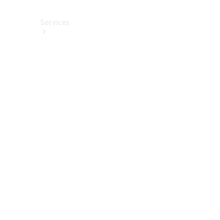
Services
Alle
Services
Service
buchen
Aktionen
Frühjahrscheck