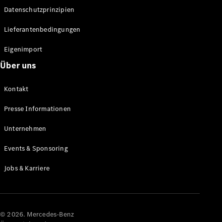
Datenschutzprinzipien
Alle SUVs
EQA
Elektrisch
Lieferantenbedingungen
EQE
Elektrisch
SUV
Eigenimport
EQS
Elektrisch
Über uns
SUV
Mercedes-
Maybach
Elektrisch
Kontakt
EQS SUV
GLA
Presse Informationen
GLA
Neu
GLA
Unternehmen
Neu
Elektrisch
GLB
Elektrisch
Events & Sponsoring
GLB
GLC
Elektrisch
Jobs & Karriere
GLC
GLC Coupé
GLE
GLE Coupé
GLS
© 2026. Mercedes-Benz
Mercedes-