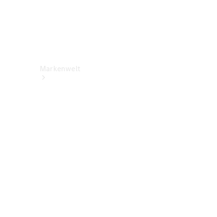
Markenwelt
Über
Mercedes-
Benz