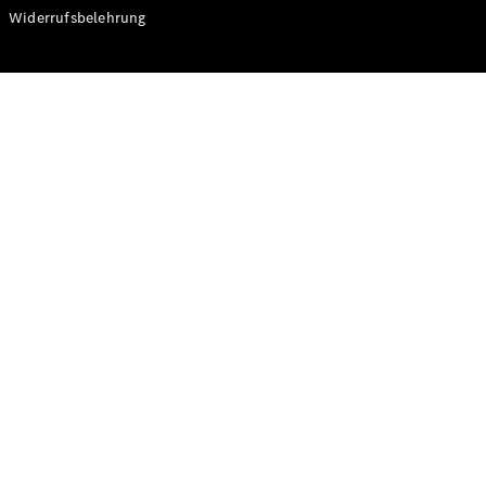
Modelle
Widerrufsbelehrung
CLA
Shooting
Elektrisch
Brake
CLA
Shooting
Brake
C-Klasse T-
Modell
C-Klasse T-
Modell All-
Terrain
E-Klasse T-
Modell
E-Klasse T-
Modell All-
Terrain
Konfigurator
Online
Store