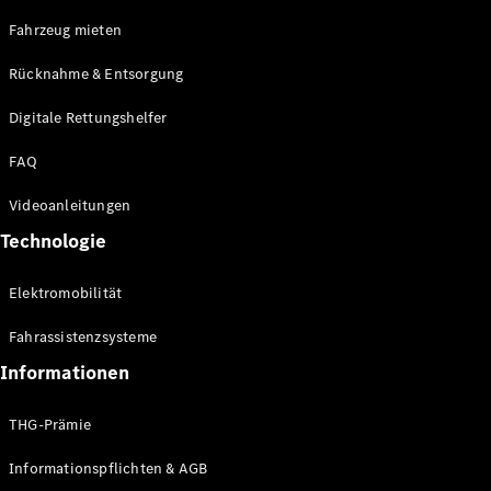
E-Klasse
Fahrzeug mieten
Limousine
S-Klasse
Rücknahme & Entsorgung
S-Klasse
Limousine
Digitale Rettungshelfer
lang
Mercedes-
FAQ
Maybach S-
Klasse
Videoanleitungen
Technologie
Konfigurator
Online
Elektromobilität
Store
SUV & Geländewagen
Fahrassistenzsysteme
Informationen
THG-Prämie
Informationspflichten & AGB