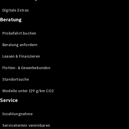
Plug-in-Hybrid Modelle
Digitale Extras
Limousinen
Beratung
Probefahrt buchen
Beratung anfordern
Leasen & Finanzieren
Alle
Limousinen
Flotten- & Gewerbekunden
CLA
Elektrisch
CLA
Standortsuche
C-Klasse
Limousine
Modelle unter 129 g/km CO2
C-Klasse
Service
Elektrisch
Limousine
EQE
Elektrisch
Inzahlungnahme
Limousine
EQS
Elektrisch
Servicetermin vereinbaren
Limousine