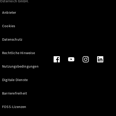
Österreich GmbH.
Maybach
Neu
GLS
Anbieter
G-
Elektrisch
Klasse
Cookies
G-Klasse
Datenschutz
Konfigurator
Online
Store
Rechtliche Hinweise
T-Modelle / Kombis
Nutzungsbedingungen
Digitale Dienste
Barrierefreiheit
FOSS-Lizenzen
Alle T-