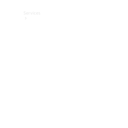
Services
Alle
Services
Service
buchen
Aktionen
Frühjahrscheck