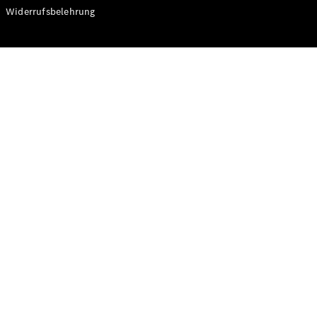
Modelle
Widerrufsbelehrung
CLA
Shooting
Elektrisch
Brake
CLA
Shooting
Brake
C-Klasse T-
Modell
C-Klasse T-
Modell All-
Terrain
E-Klasse T-
Modell
E-Klasse T-
Modell All-
Terrain
Konfigurator
Online
Store