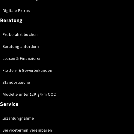
Plug-in-Hybrid Modelle
Digitale Extras
Limousinen
Beratung
Probefahrt buchen
Beratung anfordern
Leasen & Finanzieren
Alle
Limousinen
Flotten- & Gewerbekunden
CLA
Elektrisch
CLA
Standortsuche
C-Klasse
Limousine
Modelle unter 129 g/km CO2
C-Klasse
Service
Elektrisch
Limousine
EQE
Elektrisch
Inzahlungnahme
Limousine
EQS
Elektrisch
Servicetermin vereinbaren
Limousine