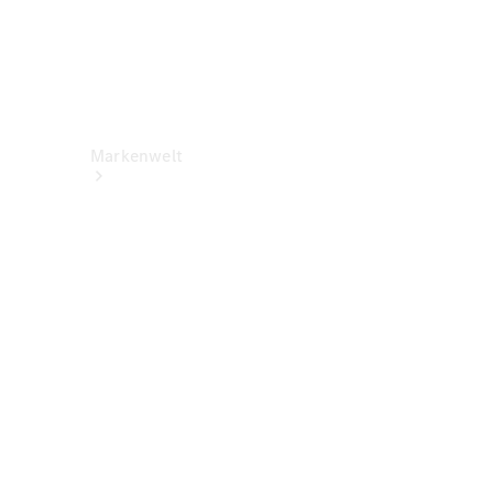
Markenwelt
Über
Mercedes-
Benz