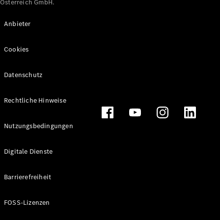
Österreich GmbH.
Maybach
Neu
GLS
Anbieter
G-
Elektrisch
Klasse
Cookies
G-Klasse
Datenschutz
Konfigurator
Online
Store
Rechtliche Hinweise
T-Modelle / Kombis
Nutzungsbedingungen
Digitale Dienste
Barrierefreiheit
FOSS-Lizenzen
Alle T-