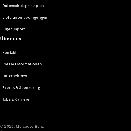
Datenschutzprinzipien
Alle SUVs
EQA
Elektrisch
Lieferantenbedingungen
EQE
Elektrisch
SUV
Eigenimport
EQS
Elektrisch
Über uns
SUV
Mercedes-
Maybach
Elektrisch
Kontakt
EQS SUV
GLA
Presse Informationen
GLA
Neu
GLA
Unternehmen
Neu
Elektrisch
GLB
Elektrisch
Events & Sponsoring
GLB
GLC
Elektrisch
Jobs & Karriere
GLC
GLC Coupé
GLE
GLE Coupé
GLS
© 2026. Mercedes-Benz
Mercedes-