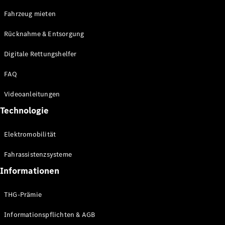
E-Klasse
Fahrzeug mieten
Limousine
S-Klasse
Rücknahme & Entsorgung
S-Klasse
Limousine
Digitale Rettungshelfer
lang
Mercedes-
FAQ
Maybach S-
Klasse
Videoanleitungen
Technologie
Konfigurator
Online
Elektromobilität
Store
SUV & Geländewagen
Fahrassistenzsysteme
Informationen
THG-Prämie
Informationspflichten & AGB