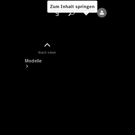
Zum Inhalt springen
Nach oben
Anbieter/Datenschutz
Modelle
Alle Modelle
Neue Modelle
Elektromodelle