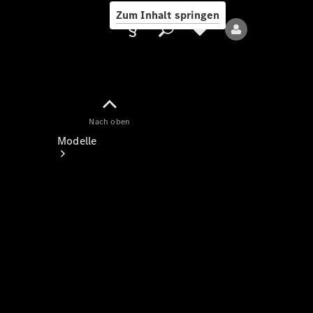
Zum Inhalt springen
Nach oben
Anbieter/Datenschutz
Modelle
Alle Modelle
Neue Modelle
Elektromodelle