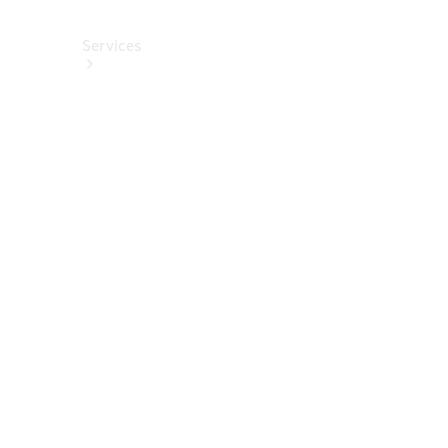
Services
Alle
Services
Service
buchen
Aktionen
Frühjahrscheck