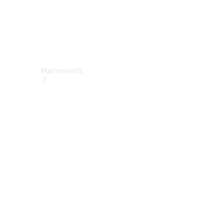
Markenwelt
Über
Mercedes-
Benz