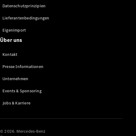
Datenschutzprinzipien
Alle SUVs
EQA
Elektrisch
Lieferantenbedingungen
EQE
Elektrisch
SUV
Eigenimport
EQS
Elektrisch
Über uns
SUV
Mercedes-
Maybach
Elektrisch
Kontakt
EQS SUV
GLA
Presse Informationen
GLA
Neu
GLA
Unternehmen
Neu
Elektrisch
GLB
Elektrisch
Events & Sponsoring
GLB
GLC
Elektrisch
Jobs & Karriere
GLC
GLC Coupé
GLE
GLE Coupé
GLS
© 2026. Mercedes-Benz
Mercedes-