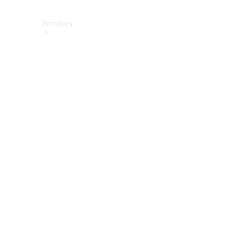
Services
Alle
Services
Service
buchen
Aktionen
Frühjahrscheck