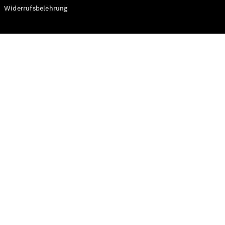
Modelle
Widerrufsbelehrung
CLA
Shooting
Elektrisch
Brake
CLA
Shooting
Brake
C-Klasse T-
Modell
C-Klasse T-
Modell All-
Terrain
E-Klasse T-
Modell
E-Klasse T-
Modell All-
Terrain
Konfigurator
Online
Store