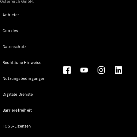
Österreich GmbH.
Maybach
Neu
GLS
Anbieter
G-
Elektrisch
Klasse
Cookies
G-Klasse
Datenschutz
Konfigurator
Online
Store
Rechtliche Hinweise
T-Modelle / Kombis
Nutzungsbedingungen
Digitale Dienste
Barrierefreiheit
FOSS-Lizenzen
Alle T-