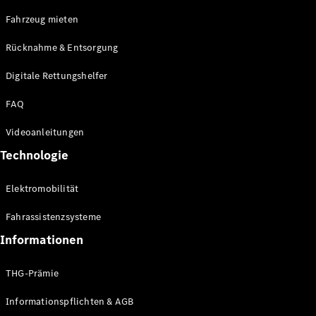
E-Klasse
Fahrzeug mieten
Limousine
S-Klasse
Rücknahme & Entsorgung
S-Klasse
Limousine
Digitale Rettungshelfer
lang
Mercedes-
FAQ
Maybach S-
Klasse
Videoanleitungen
Technologie
Konfigurator
Online
Elektromobilität
Store
SUV & Geländewagen
Fahrassistenzsysteme
Informationen
THG-Prämie
Informationspflichten & AGB