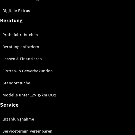
Plug-in-Hybrid Modelle
Digitale Extras
Limousinen
Beratung
Probefahrt buchen
Beratung anfordern
Leasen & Finanzieren
Alle
Limousinen
Flotten- & Gewerbekunden
CLA
Elektrisch
CLA
Standortsuche
C-Klasse
Limousine
Modelle unter 129 g/km CO2
C-Klasse
Service
Elektrisch
Limousine
EQE
Elektrisch
Inzahlungnahme
Limousine
EQS
Elektrisch
Servicetermin vereinbaren
Limousine