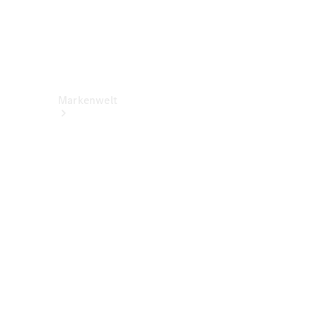
Markenwelt
Über
Mercedes-
Benz