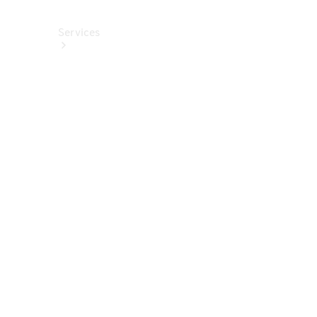
Services
Alle
Services
Service
buchen
Aktionen
Frühjahrscheck