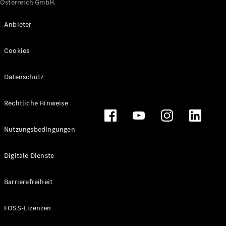
Österreich GmbH.
Maybach
Neu
GLS
Anbieter
G-
Elektrisch
Klasse
Cookies
G-Klasse
Datenschutz
Konfigurator
Online
Store
Rechtliche Hinweise
T-Modelle / Kombis
Nutzungsbedingungen
Digitale Dienste
Barrierefreiheit
FOSS-Lizenzen
Alle T-