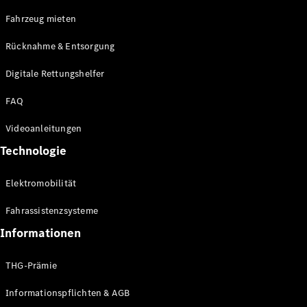
E-Klasse
Fahrzeug mieten
Limousine
S-Klasse
Rücknahme & Entsorgung
S-Klasse
Limousine
Digitale Rettungshelfer
lang
Mercedes-
FAQ
Maybach S-
Klasse
Videoanleitungen
Technologie
Konfigurator
Online
Elektromobilität
Store
SUV & Geländewagen
Fahrassistenzsysteme
Informationen
THG-Prämie
Informationspflichten & AGB