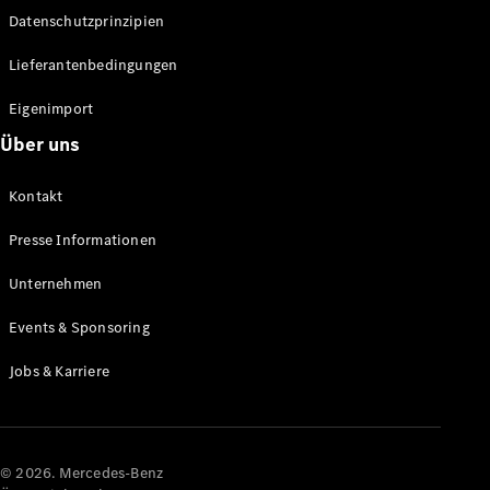
Datenschutzprinzipien
Alle SUVs
EQA
Elektrisch
Lieferantenbedingungen
EQE
Elektrisch
SUV
Eigenimport
EQS
Elektrisch
Über uns
SUV
Mercedes-
Maybach
Elektrisch
Kontakt
EQS SUV
GLA
Presse Informationen
GLA
Neu
GLA
Unternehmen
Neu
Elektrisch
GLB
Elektrisch
Events & Sponsoring
GLB
GLC
Elektrisch
Jobs & Karriere
GLC
GLC Coupé
GLE
GLE Coupé
GLS
© 2026. Mercedes-Benz
Mercedes-