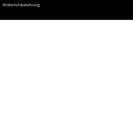
Modelle
Widerrufsbelehrung
CLA
Shooting
Elektrisch
Brake
CLA
Shooting
Brake
C-Klasse T-
Modell
C-Klasse T-
Modell All-
Terrain
E-Klasse T-
Modell
E-Klasse T-
Modell All-
Terrain
Konfigurator
Online
Store