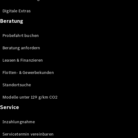
Plug-in-Hybrid Modelle
Digitale Extras
Limousinen
Beratung
Probefahrt buchen
Beratung anfordern
Leasen & Finanzieren
Alle
Limousinen
Flotten- & Gewerbekunden
CLA
Elektrisch
CLA
Standortsuche
C-Klasse
Limousine
Modelle unter 129 g/km CO2
C-Klasse
Service
Elektrisch
Limousine
EQE
Elektrisch
Inzahlungnahme
Limousine
EQS
Elektrisch
Servicetermin vereinbaren
Limousine