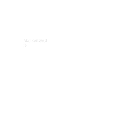
Markenwelt
Über
Mercedes-
Benz