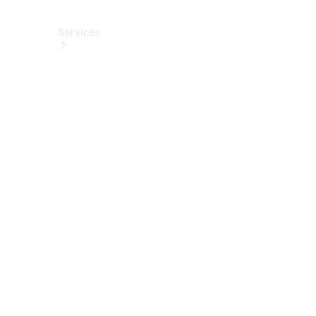
Services
Alle
Services
Service
buchen
Aktionen
Frühjahrscheck