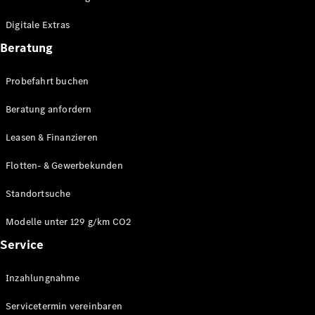
Plug-in-Hybrid Modelle
Digitale Extras
Limousinen
Beratung
Probefahrt buchen
Beratung anfordern
Leasen & Finanzieren
Alle
Limousinen
Flotten- & Gewerbekunden
CLA
Elektrisch
CLA
Standortsuche
C-Klasse
Limousine
Modelle unter 129 g/km CO2
C-Klasse
Service
Elektrisch
Limousine
EQE
Elektrisch
Inzahlungnahme
Limousine
EQS
Elektrisch
Servicetermin vereinbaren
Limousine