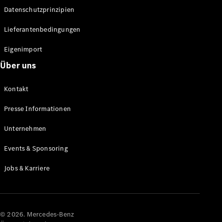
Datenschutzprinzipien
Alle SUVs
EQA
Elektrisch
Lieferantenbedingungen
EQE
Elektrisch
SUV
Eigenimport
EQS
Elektrisch
Über uns
SUV
Mercedes-
Maybach
Elektrisch
Kontakt
EQS SUV
GLA
Presse Informationen
GLA
Neu
GLA
Unternehmen
Neu
Elektrisch
GLB
Elektrisch
Events & Sponsoring
GLB
GLC
Elektrisch
Jobs & Karriere
GLC
GLC Coupé
GLE
GLE Coupé
GLS
© 2026. Mercedes-Benz
Mercedes-