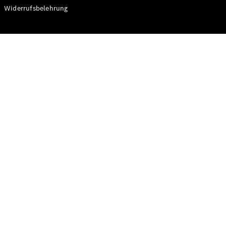
Modelle
Widerrufsbelehrung
CLA
Shooting
Elektrisch
Brake
CLA
Shooting
Brake
C-Klasse T-
Modell
C-Klasse T-
Modell All-
Terrain
E-Klasse T-
Modell
E-Klasse T-
Modell All-
Terrain
Konfigurator
Online
Store