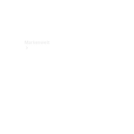
Markenwelt
Über
Mercedes-
Benz