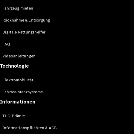
E-Klasse
Fahrzeug mieten
Limousine
S-Klasse
Rücknahme & Entsorgung
S-Klasse
Limousine
Digitale Rettungshelfer
lang
Mercedes-
FAQ
Maybach S-
Klasse
Videoanleitungen
Technologie
Konfigurator
Online
Elektromobilität
Store
SUV & Geländewagen
Fahrassistenzsysteme
Informationen
THG-Prämie
Informationspflichten & AGB