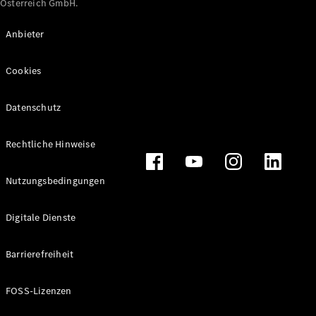
Österreich GmbH.
Maybach
Neu
GLS
Anbieter
G-
Elektrisch
Klasse
Cookies
G-Klasse
Datenschutz
Konfigurator
Online
Store
Rechtliche Hinweise
T-Modelle / Kombis
Nutzungsbedingungen
Digitale Dienste
Barrierefreiheit
FOSS-Lizenzen
Alle T-