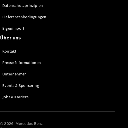
Datenschutzprinzipien
Alle SUVs
EQA
Elektrisch
Lieferantenbedingungen
EQE
Elektrisch
SUV
Eigenimport
EQS
Elektrisch
Über uns
SUV
Mercedes-
Maybach
Elektrisch
Kontakt
EQS SUV
GLA
Presse Informationen
GLA
Neu
GLA
Unternehmen
Neu
Elektrisch
GLB
Elektrisch
Events & Sponsoring
GLB
GLC
Elektrisch
Jobs & Karriere
GLC
GLC Coupé
GLE
GLE Coupé
GLS
© 2026. Mercedes-Benz
Mercedes-