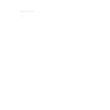
Services
Alle
Services
Service
buchen
Aktionen
Frühjahrscheck