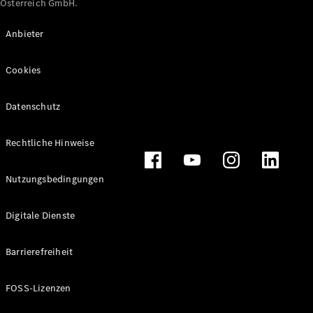
Österreich GmbH.
Maybach
Neu
GLS
Anbieter
G-
Elektrisch
Klasse
Cookies
G-Klasse
Datenschutz
Konfigurator
Online
Store
Rechtliche Hinweise
T-Modelle / Kombis
Nutzungsbedingungen
Digitale Dienste
Barrierefreiheit
FOSS-Lizenzen
Alle T-