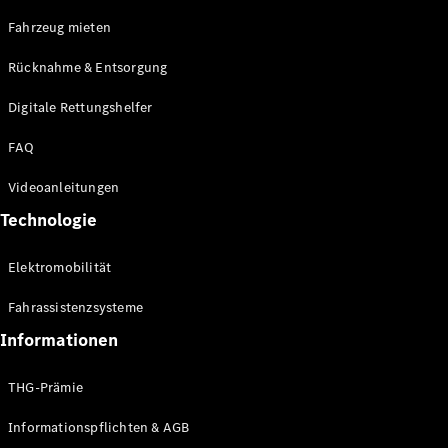
E-Klasse
Fahrzeug mieten
Limousine
S-Klasse
Rücknahme & Entsorgung
S-Klasse
Limousine
Digitale Rettungshelfer
lang
Mercedes-
FAQ
Maybach S-
Klasse
Videoanleitungen
Technologie
Konfigurator
Online
Elektromobilität
Store
SUV & Geländewagen
Fahrassistenzsysteme
Informationen
THG-Prämie
Informationspflichten & AGB