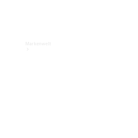
Markenwelt
Über
Mercedes-
Benz