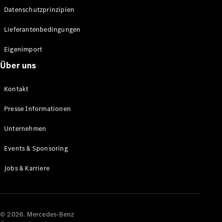
Datenschutzprinzipien
Alle SUVs
EQA
Elektrisch
Lieferantenbedingungen
EQE
Elektrisch
SUV
Eigenimport
EQS
Elektrisch
Über uns
SUV
Mercedes-
Maybach
Elektrisch
Kontakt
EQS SUV
GLA
Presse Informationen
GLA
Neu
GLA
Unternehmen
Neu
Elektrisch
GLB
Elektrisch
Events & Sponsoring
GLB
GLC
Elektrisch
Jobs & Karriere
GLC
GLC Coupé
GLE
GLE Coupé
GLS
© 2026. Mercedes-Benz
Mercedes-