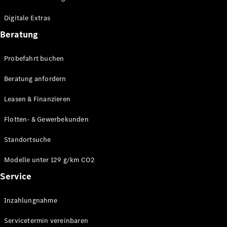
Plug-in-Hybrid Modelle
Digitale Extras
Limousinen
Beratung
Probefahrt buchen
Beratung anfordern
Leasen & Finanzieren
Alle
Limousinen
Flotten- & Gewerbekunden
CLA
Elektrisch
CLA
Standortsuche
C-Klasse
Limousine
Modelle unter 129 g/km CO2
C-Klasse
Service
Elektrisch
Limousine
EQE
Elektrisch
Inzahlungnahme
Limousine
EQS
Elektrisch
Servicetermin vereinbaren
Limousine