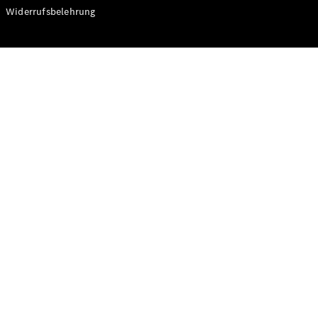
Modelle
Widerrufsbelehrung
CLA
Shooting
Elektrisch
Brake
CLA
Shooting
Brake
C-Klasse T-
Modell
C-Klasse T-
Modell All-
Terrain
E-Klasse T-
Modell
E-Klasse T-
Modell All-
Terrain
Konfigurator
Online
Store