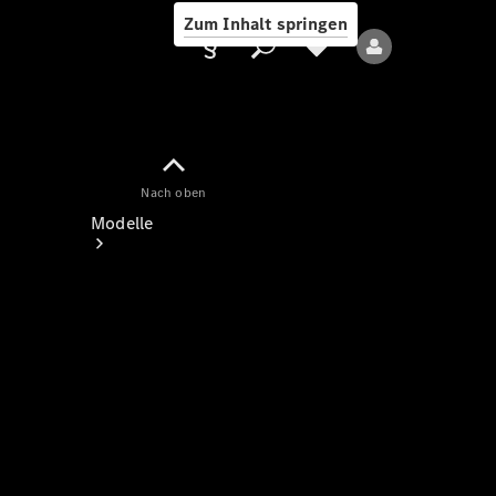
Zum Inhalt springen
Nach oben
Anbieter/Datenschutz
Modelle
Alle Modelle
Neue Modelle
Elektromodelle