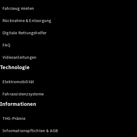
E-Klasse
Fahrzeug mieten
Limousine
S-Klasse
Rücknahme & Entsorgung
S-Klasse
Limousine
Digitale Rettungshelfer
lang
Mercedes-
FAQ
Maybach S-
Klasse
Videoanleitungen
Technologie
Konfigurator
Online
Elektromobilität
Store
SUV & Geländewagen
Fahrassistenzsysteme
Informationen
THG-Prämie
Informationspflichten & AGB