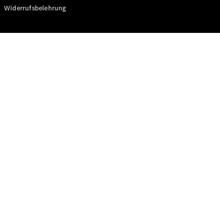
Modelle
Widerrufsbelehrung
CLA
Shooting
Elektrisch
Brake
CLA
Shooting
Brake
C-Klasse T-
Modell
C-Klasse T-
Modell All-
Terrain
E-Klasse T-
Modell
E-Klasse T-
Modell All-
Terrain
Konfigurator
Online
Store