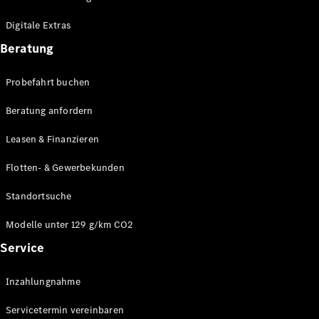
Plug-in-Hybrid Modelle
Digitale Extras
Limousinen
Beratung
Probefahrt buchen
Beratung anfordern
Leasen & Finanzieren
Alle
Limousinen
Flotten- & Gewerbekunden
CLA
Elektrisch
CLA
Standortsuche
C-Klasse
Limousine
Modelle unter 129 g/km CO2
C-Klasse
Service
Elektrisch
Limousine
EQE
Elektrisch
Inzahlungnahme
Limousine
EQS
Elektrisch
Servicetermin vereinbaren
Limousine