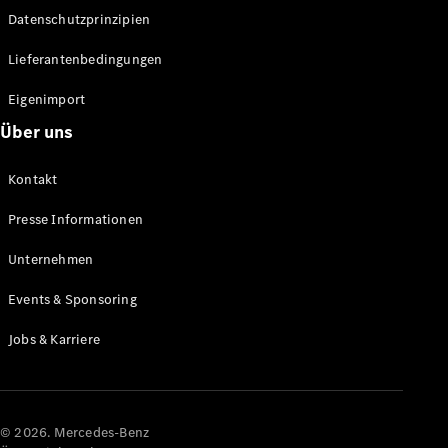
Datenschutzprinzipien
Alle SUVs
EQA
Elektrisch
Lieferantenbedingungen
EQE
Elektrisch
SUV
Eigenimport
EQS
Elektrisch
Über uns
SUV
Mercedes-
Maybach
Elektrisch
Kontakt
EQS SUV
GLA
Presse Informationen
GLA
Neu
GLA
Unternehmen
Neu
Elektrisch
GLB
Elektrisch
Events & Sponsoring
GLB
GLC
Elektrisch
Jobs & Karriere
GLC
GLC Coupé
GLE
GLE Coupé
GLS
© 2026. Mercedes-Benz
Mercedes-