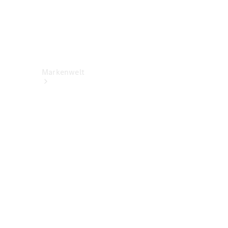
Markenwelt
Über
Mercedes-
Benz