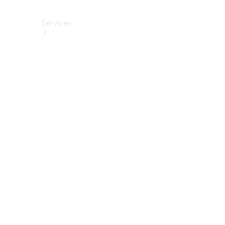
Services
Alle
Services
Service
buchen
Aktionen
Frühjahrscheck