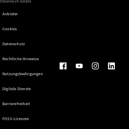
Österreich GmbH.
Maybach
Neu
GLS
Anbieter
G-
Elektrisch
Klasse
Cookies
G-Klasse
Datenschutz
Konfigurator
Online
Store
Rechtliche Hinweise
T-Modelle / Kombis
Nutzungsbedingungen
Digitale Dienste
Barrierefreiheit
FOSS-Lizenzen
Alle T-