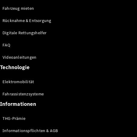
E-Klasse
Fahrzeug mieten
Limousine
S-Klasse
Rücknahme & Entsorgung
S-Klasse
Limousine
Digitale Rettungshelfer
lang
Mercedes-
FAQ
Maybach S-
Klasse
Videoanleitungen
Technologie
Konfigurator
Online
Elektromobilität
Store
SUV & Geländewagen
Fahrassistenzsysteme
Informationen
THG-Prämie
Informationspflichten & AGB