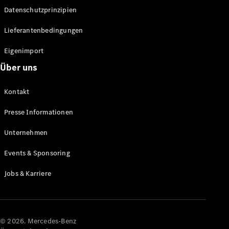
Datenschutzprinzipien
Alle SUVs
EQA
Elektrisch
Lieferantenbedingungen
EQE
Elektrisch
SUV
Eigenimport
EQS
Elektrisch
Über uns
SUV
Mercedes-
Maybach
Elektrisch
Kontakt
EQS SUV
GLA
Presse Informationen
GLA
Neu
GLA
Unternehmen
Neu
Elektrisch
GLB
Elektrisch
Events & Sponsoring
GLB
GLC
Elektrisch
Jobs & Karriere
GLC
GLC Coupé
GLE
GLE Coupé
GLS
© 2026. Mercedes-Benz
Mercedes-