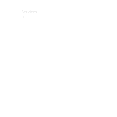
Services
Alle
Services
Service
buchen
Aktionen
Frühjahrscheck