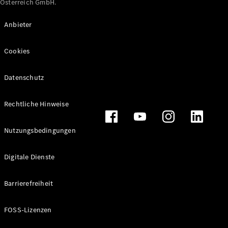
Österreich GmbH.
Maybach
Neu
GLS
Anbieter
G-
Elektrisch
Klasse
Cookies
G-Klasse
Datenschutz
Konfigurator
Online
Store
Rechtliche Hinweise
T-Modelle / Kombis
Nutzungsbedingungen
Digitale Dienste
Barrierefreiheit
FOSS-Lizenzen
Alle T-