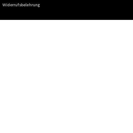
Modelle
Widerrufsbelehrung
CLA
Shooting
Elektrisch
Brake
CLA
Shooting
Brake
C-Klasse T-
Modell
C-Klasse T-
Modell All-
Terrain
E-Klasse T-
Modell
E-Klasse T-
Modell All-
Terrain
Konfigurator
Online
Store