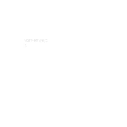
Markenwelt
Über
Mercedes-
Benz