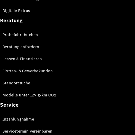
Plug-in-Hybrid Modelle
Digitale Extras
Limousinen
Beratung
Probefahrt buchen
Beratung anfordern
Leasen & Finanzieren
Alle
Limousinen
Flotten- & Gewerbekunden
CLA
Elektrisch
CLA
Standortsuche
C-Klasse
Limousine
Modelle unter 129 g/km CO2
C-Klasse
Service
Elektrisch
Limousine
EQE
Elektrisch
Inzahlungnahme
Limousine
EQS
Elektrisch
Servicetermin vereinbaren
Limousine