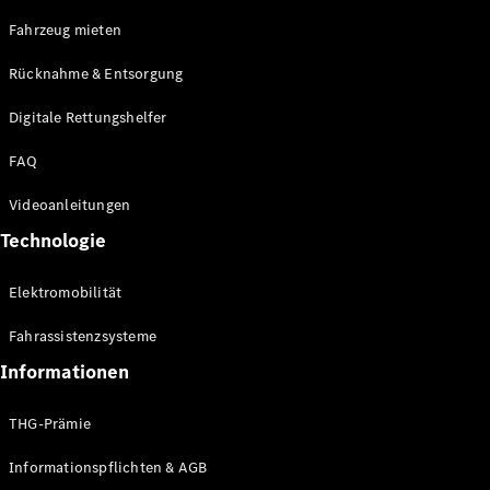
E-Klasse
Fahrzeug mieten
Limousine
S-Klasse
Rücknahme & Entsorgung
S-Klasse
Limousine
Digitale Rettungshelfer
lang
Mercedes-
FAQ
Maybach S-
Klasse
Videoanleitungen
Technologie
Konfigurator
Online
Elektromobilität
Store
SUV & Geländewagen
Fahrassistenzsysteme
Informationen
THG-Prämie
Informationspflichten & AGB