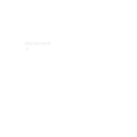
Markenwelt
Über
Mercedes-
Benz