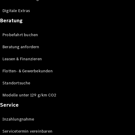
Plug-in-Hybrid Modelle
Digitale Extras
Limousinen
Beratung
Probefahrt buchen
Beratung anfordern
Leasen & Finanzieren
Alle
Limousinen
Flotten- & Gewerbekunden
CLA
Elektrisch
CLA
Standortsuche
C-Klasse
Limousine
Modelle unter 129 g/km CO2
C-Klasse
Service
Elektrisch
Limousine
EQE
Elektrisch
Inzahlungnahme
Limousine
EQS
Elektrisch
Servicetermin vereinbaren
Limousine