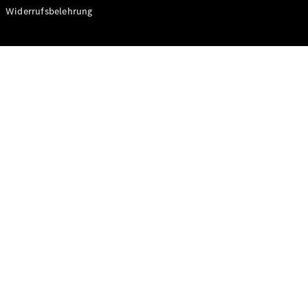
Modelle
Widerrufsbelehrung
CLA
Shooting
Elektrisch
Brake
CLA
Shooting
Brake
C-Klasse T-
Modell
C-Klasse T-
Modell All-
Terrain
E-Klasse T-
Modell
E-Klasse T-
Modell All-
Terrain
Konfigurator
Online
Store