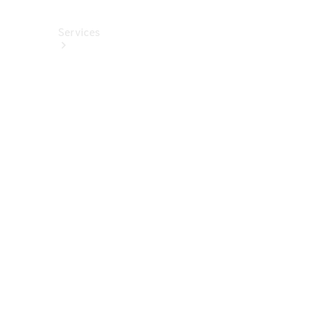
Services
Alle
Services
Service
buchen
Aktionen
Frühjahrscheck