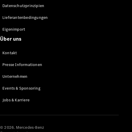
Datenschutzprinzipien
Alle SUVs
EQA
Elektrisch
Lieferantenbedingungen
EQE
Elektrisch
SUV
Eigenimport
EQS
Elektrisch
Über uns
SUV
Mercedes-
Maybach
Elektrisch
Kontakt
EQS SUV
GLA
Presse Informationen
GLA
Neu
GLA
Unternehmen
Neu
Elektrisch
GLB
Elektrisch
Events & Sponsoring
GLB
GLC
Elektrisch
Jobs & Karriere
GLC
GLC Coupé
GLE
GLE Coupé
GLS
© 2026. Mercedes-Benz
Mercedes-