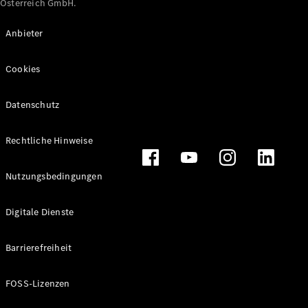
Österreich GmbH.
Maybach
Neu
GLS
Anbieter
G-
Elektrisch
Klasse
Cookies
G-Klasse
Datenschutz
Konfigurator
Online
Store
Rechtliche Hinweise
T-Modelle / Kombis
Nutzungsbedingungen
Digitale Dienste
Barrierefreiheit
FOSS-Lizenzen
Alle T-