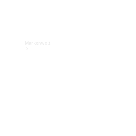
Markenwelt
Über
Mercedes-
Benz