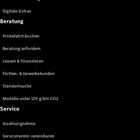
Plug-in-Hybrid Modelle
Digitale Extras
Limousinen
Beratung
Probefahrt buchen
Beratung anfordern
Leasen & Finanzieren
Alle
Limousinen
Flotten- & Gewerbekunden
CLA
Elektrisch
CLA
Standortsuche
C-Klasse
Limousine
Modelle unter 129 g/km CO2
C-Klasse
Service
Elektrisch
Limousine
EQE
Elektrisch
Inzahlungnahme
Limousine
EQS
Elektrisch
Servicetermin vereinbaren
Limousine