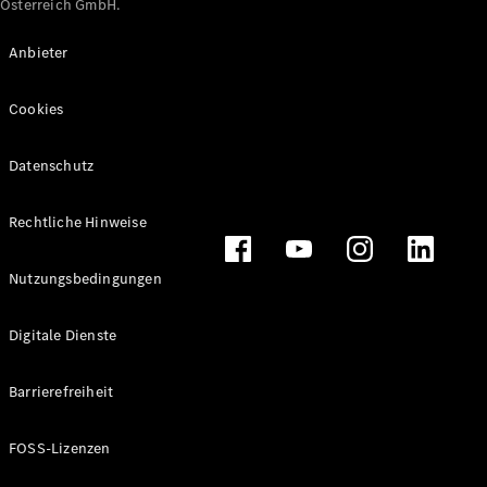
Österreich GmbH.
Maybach
Neu
GLS
Anbieter
G-
Elektrisch
Klasse
Cookies
G-Klasse
Datenschutz
Konfigurator
Online
Store
Rechtliche Hinweise
T-Modelle / Kombis
Nutzungsbedingungen
Digitale Dienste
Barrierefreiheit
FOSS-Lizenzen
Alle T-