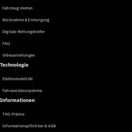
E-Klasse
Fahrzeug mieten
Limousine
S-Klasse
Rücknahme & Entsorgung
S-Klasse
Limousine
Digitale Rettungshelfer
lang
Mercedes-
FAQ
Maybach S-
Klasse
Videoanleitungen
Technologie
Konfigurator
Online
Elektromobilität
Store
SUV & Geländewagen
Fahrassistenzsysteme
Informationen
THG-Prämie
Informationspflichten & AGB