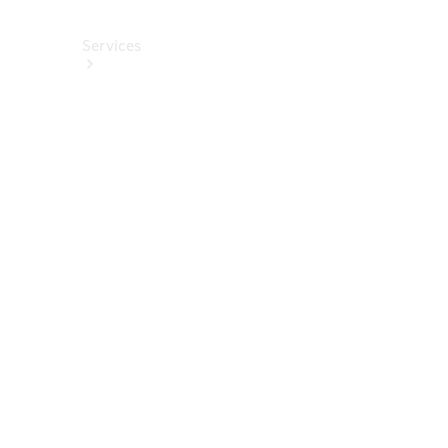
Services
Alle
Services
Service
buchen
Aktionen
Frühjahrscheck