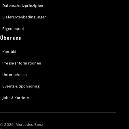
Datenschutzprinzipien
Alle SUVs
EQA
Elektrisch
Lieferantenbedingungen
EQE
Elektrisch
SUV
Eigenimport
EQS
Elektrisch
Über uns
SUV
Mercedes-
Maybach
Elektrisch
Kontakt
EQS SUV
GLA
Presse Informationen
GLA
Neu
GLA
Unternehmen
Neu
Elektrisch
GLB
Elektrisch
Events & Sponsoring
GLB
GLC
Elektrisch
Jobs & Karriere
GLC
GLC Coupé
GLE
GLE Coupé
GLS
© 2026. Mercedes-Benz
Mercedes-