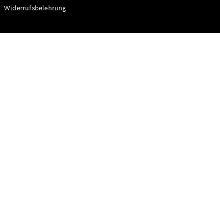
Modelle
Widerrufsbelehrung
CLA
Shooting
Elektrisch
Brake
CLA
Shooting
Brake
C-Klasse T-
Modell
C-Klasse T-
Modell All-
Terrain
E-Klasse T-
Modell
E-Klasse T-
Modell All-
Terrain
Konfigurator
Online
Store