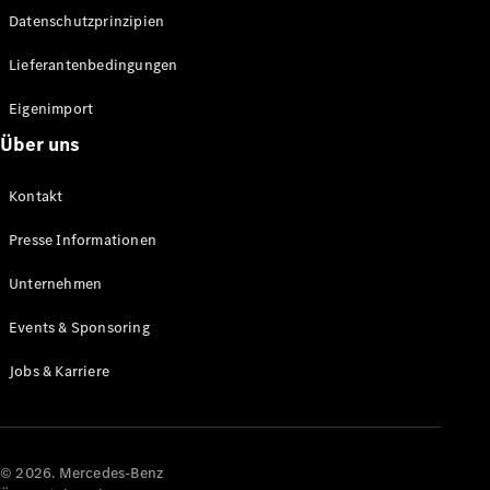
Datenschutzprinzipien
Alle SUVs
EQA
Elektrisch
Lieferantenbedingungen
EQE
Elektrisch
SUV
Eigenimport
EQS
Elektrisch
Über uns
SUV
Mercedes-
Maybach
Elektrisch
Kontakt
EQS SUV
GLA
Presse Informationen
GLA
Neu
GLA
Unternehmen
Neu
Elektrisch
GLB
Elektrisch
Events & Sponsoring
GLB
GLC
Elektrisch
Jobs & Karriere
GLC
GLC Coupé
GLE
GLE Coupé
GLS
© 2026. Mercedes-Benz
Mercedes-