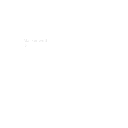
Markenwelt
Über
Mercedes-
Benz