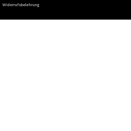
Modelle
Widerrufsbelehrung
CLA
Shooting
Elektrisch
Brake
CLA
Shooting
Brake
C-Klasse T-
Modell
C-Klasse T-
Modell All-
Terrain
E-Klasse T-
Modell
E-Klasse T-
Modell All-
Terrain
Konfigurator
Online
Store