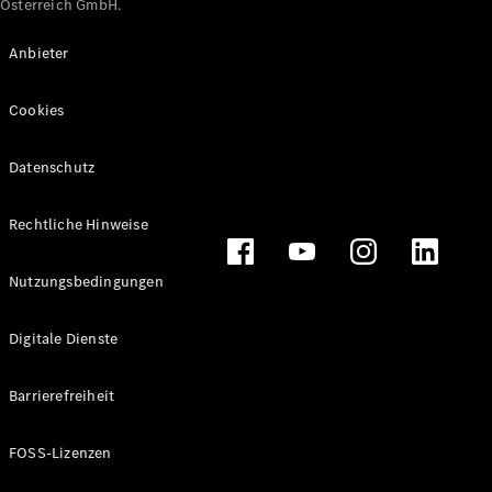
Österreich GmbH.
Maybach
Neu
GLS
Anbieter
G-
Elektrisch
Klasse
Cookies
G-Klasse
Datenschutz
Konfigurator
Online
Store
Rechtliche Hinweise
T-Modelle / Kombis
Nutzungsbedingungen
Digitale Dienste
Barrierefreiheit
FOSS-Lizenzen
Alle T-