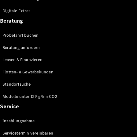
Plug-in-Hybrid Modelle
Digitale Extras
Limousinen
Beratung
Probefahrt buchen
Beratung anfordern
Leasen & Finanzieren
Alle
Limousinen
Flotten- & Gewerbekunden
CLA
Elektrisch
CLA
Standortsuche
C-Klasse
Limousine
Modelle unter 129 g/km CO2
C-Klasse
Service
Elektrisch
Limousine
EQE
Elektrisch
Inzahlungnahme
Limousine
EQS
Elektrisch
Servicetermin vereinbaren
Limousine