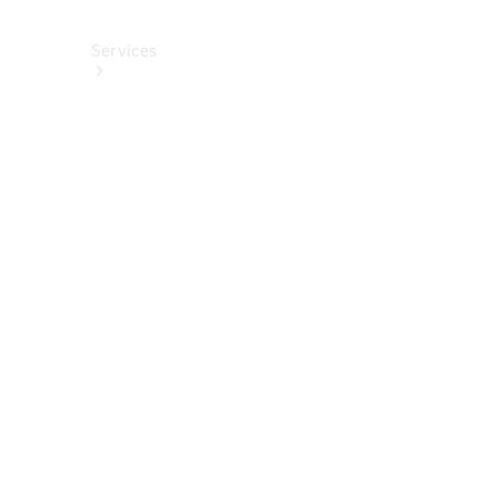
Services
Alle
Services
Service
buchen
Aktionen
Frühjahrscheck