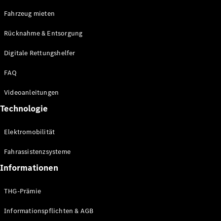
E-Klasse
Fahrzeug mieten
Limousine
S-Klasse
Rücknahme & Entsorgung
S-Klasse
Limousine
Digitale Rettungshelfer
lang
Mercedes-
FAQ
Maybach S-
Klasse
Videoanleitungen
Technologie
Konfigurator
Online
Elektromobilität
Store
SUV & Geländewagen
Fahrassistenzsysteme
Informationen
THG-Prämie
Informationspflichten & AGB