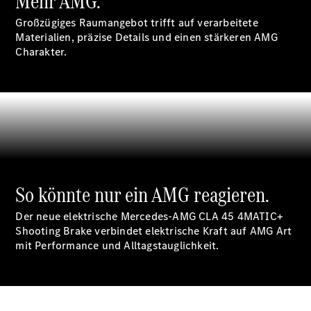
Mehr AMG.
E-Klasse
Großzügiges Raumangebot trifft auf verarbeitete
Limousine
Materialien, präzise Details und einen stärkeren AMG
S-Klasse
Charakter.
S-Klasse
Limousine
lang
Mercedes-
Maybach S-
Klasse
Konfigurator
Online
So könnte nur ein AMG reagieren.
Store
SUV & Geländewagen
Der neue elektrische Mercedes-AMG CLA 45 4MATIC+
Shooting Brake verbindet elektrische Kraft auf AMG Art
mit Performance und Alltagstauglichkeit.