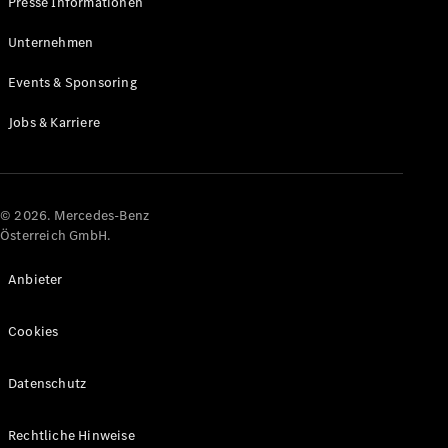
Presse Informationen
Unternehmen
Alle Coupés
CLE Coupé
Events & Sponsoring
Mercedes-
AMG GT
Jobs & Karriere
Coupé
Mercedes-
AMG GT
Elektrisch
4-Türer
© 2026. Mercedes-Benz
Coupé
Österreich GmbH.
Konfigurator
Anbieter
Online
Store
Cookies
Cabriolets & Roadster
Datenschutz
Rechtliche Hinweise