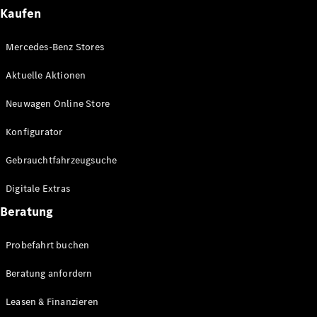
Kaufen
Maybach
Neu
GLS
G-
Mercedes-Benz Stores
Elektrisch
Klasse
G-Klasse
Aktuelle Aktionen
Neuwagen Online Store
Konfigurator
Online
Konfigurator
Store
T-Modelle / Kombis
Gebrauchtfahrzeugsuche
Digitale Extras
Beratung
Probefahrt buchen
Beratung anfordern
Leasen & Finanzieren
Alle T-