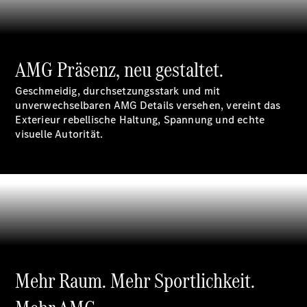
Plug-in-Hybrid Modelle
Limousinen
AMG Präsenz, neu gestaltet.
Geschmeidig, durchsetzungsstark und mit
unverwechselbaren AMG Details versehen, vereint das
Exterieur rebellische Haltung, Spannung und echte
visuelle Autorität.
Alle
Limousinen
CLA
Elektrisch
CLA
C-Klasse
Limousine
C-Klasse
Elektrisch
Limousine
EQE
Elektrisch
Mehr Raum. Mehr Sportlichkeit.
Limousine
EQS
Elektrisch
Limousine