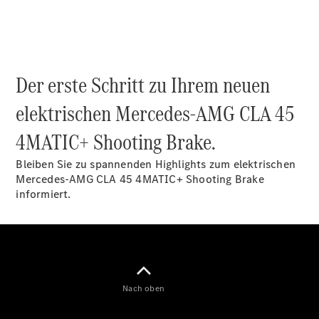
Alle SUVs
EQA
Elektrisch
EQE
Elektrisch
SUV
Der erste Schritt zu Ihrem neuen
EQS
Elektrisch
SUV
elektrischen Mercedes-AMG CLA 45
Mercedes-
Maybach
Elektrisch
4MATIC+ Shooting Brake.
EQS SUV
GLA
Bleiben Sie zu spannenden Highlights zum elektrischen
GLA
Neu
Mercedes-AMG CLA 45 4MATIC+ Shooting Brake
GLA
Neu
Elektrisch
informiert.
GLB
Elektrisch
GLB
GLC
Elektrisch
GLC
GLC Coupé
GLE
GLE Coupé
Nach oben
GLS
Mercedes-