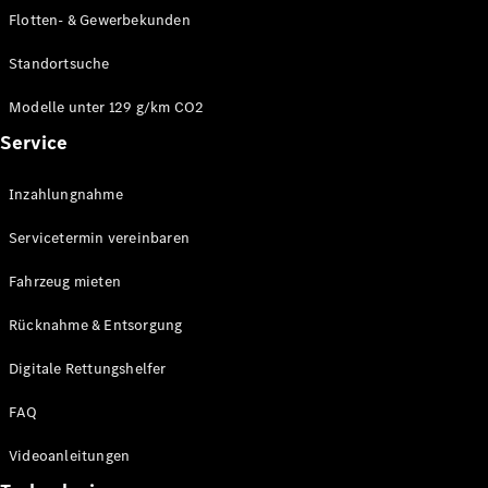
Modelle
Flotten- & Gewerbekunden
CLA
Shooting
Elektrisch
Standortsuche
Brake
CLA
Modelle unter 129 g/km CO2
Shooting
Service
Brake
C-Klasse T-
Modell
Inzahlungnahme
C-Klasse T-
Modell All-
Servicetermin vereinbaren
Terrain
E-Klasse T-
Fahrzeug mieten
Modell
E-Klasse T-
Rücknahme & Entsorgung
Modell All-
Digitale Rettungshelfer
Terrain
FAQ
Konfigurator
Online
Videoanleitungen
Store