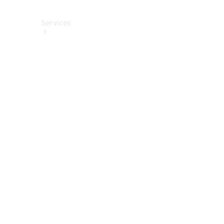
Services
Alle
Services
Service
buchen
Aktionen
Frühjahrscheck