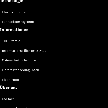
Technologie
Kompaktwagen
Elektromobilität
Fahrassistenzsysteme
Informationen
Alle
THG-Prämie
Kompaktlimousinen
A-Klasse
Informationspflichten & AGB
Kompaktlimousine
B-Klasse
Datenschutzprinzipien
Lieferantenbedingungen
Konfigurator
Online
Eigenimport
Store
Coupés
Über uns
Kontakt