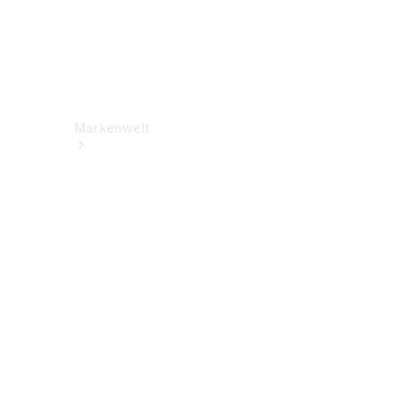
Markenwelt
Über
Mercedes-
Benz