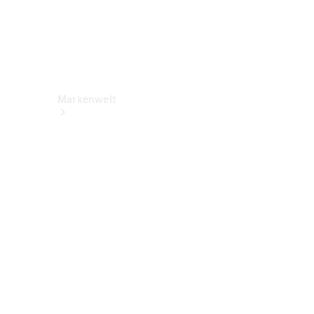
Markenwelt
Über
Mercedes-
Benz