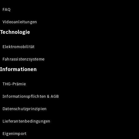
Kompaktwagen
FAQ
Videoanleitungen
Technologie
Elektromobilität
Alle
Kompaktlimousinen
Fahrassistenzsysteme
A-Klasse
Kompaktlimousine
Informationen
B-Klasse
THG-Prämie
Konfigurator
Informationspflichten & AGB
Online
Store
Datenschutzprinzipien
Coupés
Lieferantenbedingungen
Eigenimport