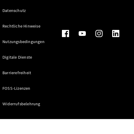
Datenschutz
Rechtliche Hinweise
Alle
Cabriolets
CLE
Nutzungsbedingungen
Cabriolet
Mercedes-
Digitale Dienste
AMG SL
Roadster
Barrierefreiheit
Mercedes-
Maybach SL
Monogram
FOSS-Lizenzen
Series
Widerrufsbelehrung
Konfigurator
Online
Store
Grand Limousine