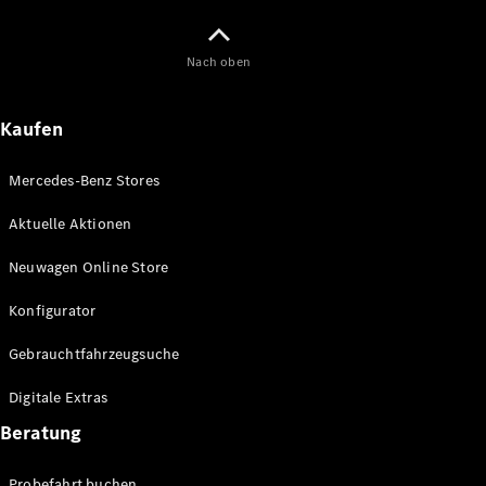
Maybach
Neu
GLS
Nach oben
G-
Elektrisch
Klasse
G-Klasse
Kaufen
Konfigurator
Mercedes-Benz Stores
Online
Store
Aktuelle Aktionen
T-Modelle / Kombis
Neuwagen Online Store
Konfigurator
Gebrauchtfahrzeugsuche
Digitale Extras
Beratung
Alle T-
Probefahrt buchen