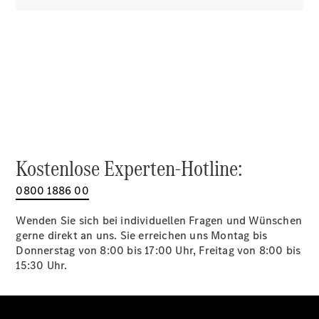
Alle SUVs
EQA
Elektrisch
EQE
Elektrisch
SUV
EQS
Elektrisch
SUV
Mercedes-
Maybach
Elektrisch
EQS SUV
GLA
Kostenlose Experten-Hotline:
GLA
Neu
GLA
Neu
Elektrisch
0800 1886 00
GLB
Elektrisch
GLB
Wenden Sie sich bei individuellen Fragen und Wünschen
GLC
Elektrisch
gerne direkt an uns. Sie erreichen uns Montag bis
GLC
Donnerstag von 8:00 bis 17:00 Uhr, Freitag von 8:00 bis
GLC Coupé
15:30 Uhr.
GLE
GLE Coupé
GLS
Mercedes-