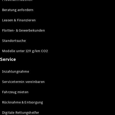
Modelle
CLA
Beratung anfordern
Shooting
Elektrisch
Brake
Leasen & Finanzieren
CLA
Shooting
Flotten- & Gewerbekunden
Brake
C-Klasse T-
Standortsuche
Modell
C-Klasse T-
Modelle unter 129 g/km CO2
Modell All-
Service
Terrain
E-Klasse T-
Modell
Inzahlungnahme
E-Klasse T-
Modell All-
Servicetermin vereinbaren
Terrain
Fahrzeug mieten
Konfigurator
Rücknahme & Entsorgung
Online
Store
Digitale Rettungshelfer