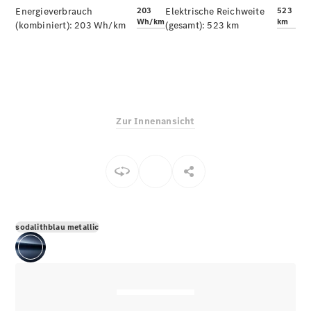
E-Klasse
Energieverbrauch
203
Elektrische Reichweite
523
Wh/km
km
Limousine
(kombiniert):
203 Wh/km
(gesamt):
523 km
S-Klasse
S-Klasse
Limousine
lang
Mercedes-
Maybach S-
Zur Innenansicht
Klasse
Konfigurator
Online
Store
SUV & Geländewagen
sodalithblau metallic