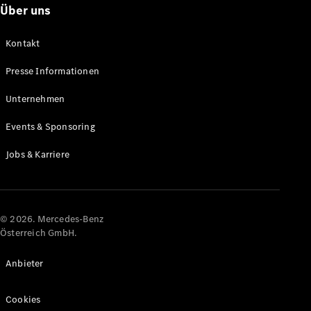
Über uns
Alle Coupés
Kontakt
CLE Coupé
Mercedes-
Presse Informationen
AMG GT
Coupé
Unternehmen
Mercedes-
AMG GT
Events & Sponsoring
Elektrisch
4-Türer
Coupé
Jobs & Karriere
Konfigurator
Online
Store
© 2026. Mercedes-Benz
Österreich GmbH.
Cabriolets & Roadster
Anbieter
Cookies