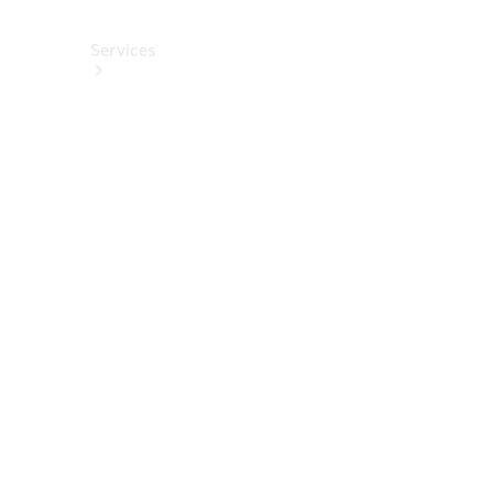
Services
Alle
Services
Service
buchen
Aktionen
Frühjahrscheck