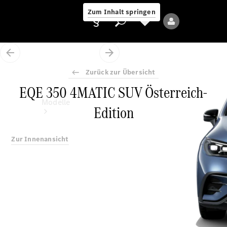
Zum Inhalt springen
Zurück zur Übersicht
EQE 350 4MATIC SUV Österreich-
Anbieter/Datenschutz
Modelle
Edition
Zur Innenansicht
Alle Modelle
Neue Modelle
Elektromodelle